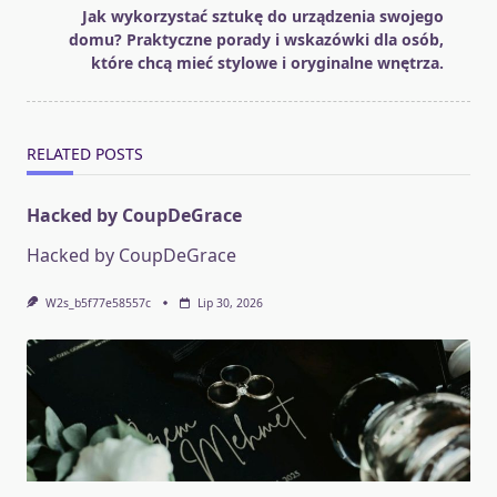
reader-
Jak wykorzystać sztukę do urządzenia swojego
text">Page</span>
domu? Praktyczne porady i wskazówki dla osób,
które chcą mieć stylowe i oryginalne wnętrza.
RELATED POSTS
Hacked by CoupDeGrace
Hacked by CoupDeGrace
W2s_b5f77e58557c
Lip 30, 2026