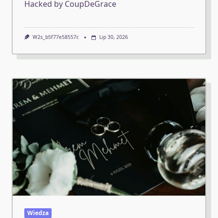
Hacked by CoupDeGrace
W2s_b5f77e58557c
Lip 30, 2026
Wiedza