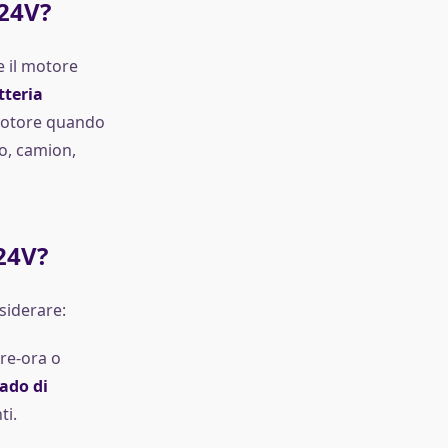
24V?
e il motore
teria
 motore quando
to, camion,
24V?
siderare:
ere-ora o
rado di
ti.