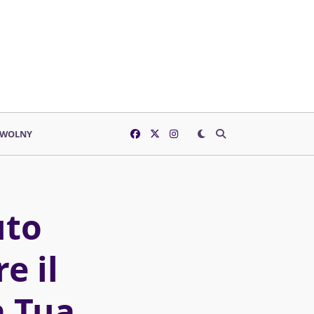
 WOLNY
uto
e il
a Tua