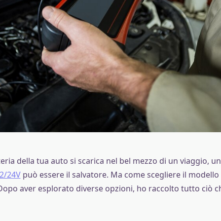
ria della tua auto si scarica nel bel mezzo di un viaggio, u
12/24V
può essere il salvatore. Ma come scegliere il modello 
opo aver esplorato diverse opzioni, ho raccolto tutto ciò c