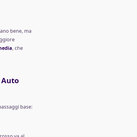
nano bene, ma
ggiore
media
, che
a Auto
 passaggi base:
 rosso va al