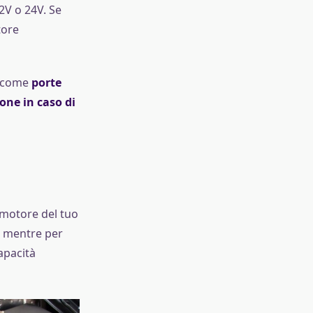
2V o 24V. Se
tore
a come
porte
one in caso di
 motore del tuo
, mentre per
apacità