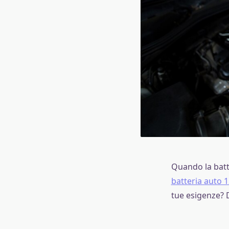
Quando la batte
batteria auto 
tue esigenze? D