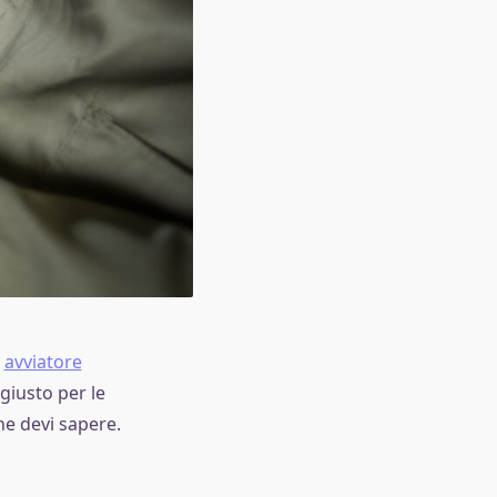
n
avviatore
giusto per le
he devi sapere.