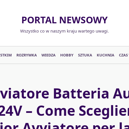
PORTAL NEWSOWY
Wszystko co w naszym kraju wartego uwagi.
YSTKIM
ROZRYWKA
WIEDZA
HOBBY
SZTUKA
KUCHNIA
CZAS
viatore Batteria A
24V – Come Sceglier
ior Avviatore per l