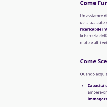
Come Fun
Un avviatore di
della tua auto 
ricaricabile i
la batteria del
moto e altri vei
Come Sceg
Quando acquisti
Capacità d
ampere-or
immagazz