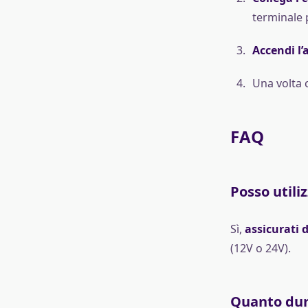
terminale p
Accendi l’
Una volta 
FAQ
Posso utili
Sì,
assicurati d
(12V o 24V).
Quanto dura