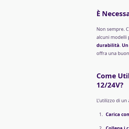
È Necessa
Non sempre. Ci
alcuni modelli 
durabilità
.
Un 
offra una buon
Come Util
12/24V?
L’utilizzo di u
Carica co
Collega i 