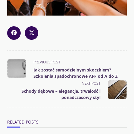
<span
PREVIOUS POST
class="nav-
Jak zostać samodzielnym skoczkiem?
subtitle
Szkolenia spadochronowe AFF od A do Z
screen-
NEXT POST
reader-
Schody dębowe – elegancja, trwałość i
text">Page</span>
ponadczasowy styl
RELATED POSTS