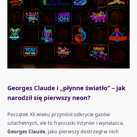
Georges Claude i „płynne światło” – jak
narodził się pierwszy neon?
Początek XX wieku przyniósł odkrycie gazów
szlachetnych, ale to francuski inżynier i wynalazca,
Georges Claude
, jako pierwszy dostrzegł w nich