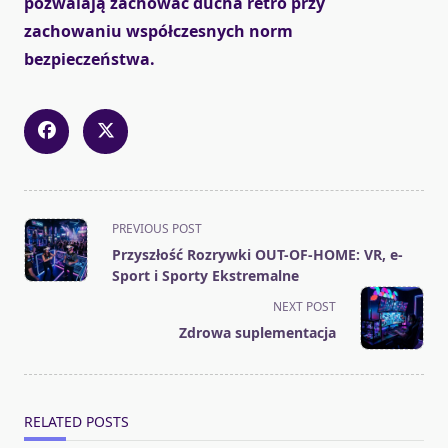
pozwalają zachować ducha retro przy
zachowaniu współczesnych norm
bezpieczeństwa.
<span
PREVIOUS POST
class="nav-
Przyszłość Rozrywki OUT-OF-HOME: VR, e-
subtitle
Sport i Sporty Ekstremalne
screen-
NEXT POST
reader-
Zdrowa suplementacja
text">Page</span>
RELATED POSTS