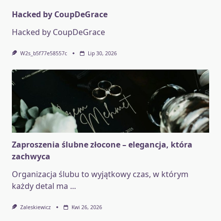
Hacked by CoupDeGrace
Hacked by CoupDeGrace
W2s_b5f77e58557c
Lip 30, 2026
Zaproszenia ślubne złocone – elegancja, która
zachwyca
Organizacja ślubu to wyjątkowy czas, w którym
każdy detal ma
...
Zaleskiewicz
Kwi 26, 2026