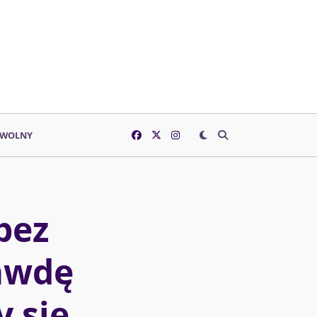
 WOLNY
bez
rawdę
 się