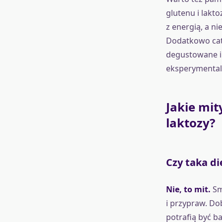
glutenu i lakto
z energią, a n
Dodatkowo cat
degustowane i 
eksperymental
Jakie mit
laktozy?
Czy taka di
Nie, to mit.
Sma
i przypraw. Do
potrafią być ba