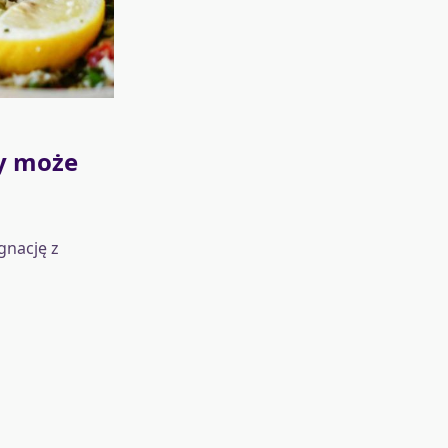
zy może
gnację z