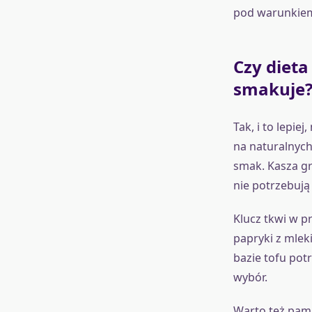
pod warunkiem,
Czy dieta
smakuje
Tak, i to lepie
na naturalnych
smak. Kasza gr
nie potrzebują 
Klucz tkwi w p
papryki z mlek
bazie tofu pot
wybór.
Warto też pami