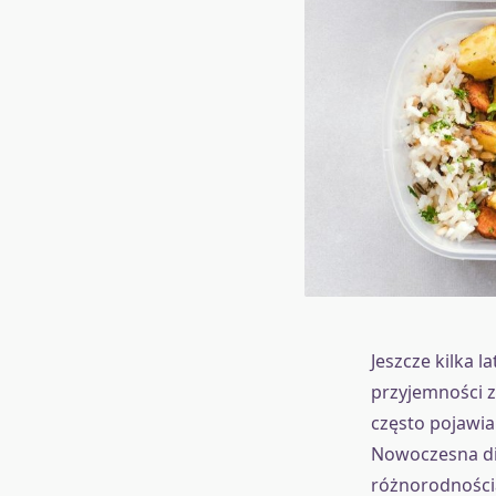
Jeszcze kilka l
przyjemności z 
często pojawia
Nowoczesna die
różnorodnością