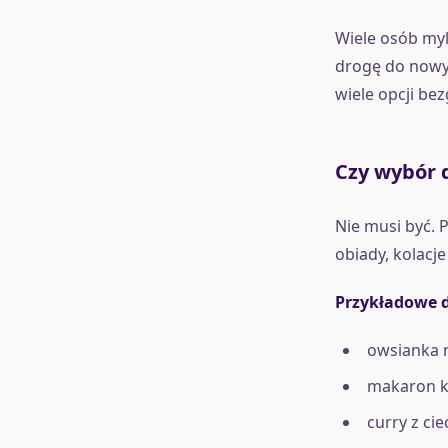
Wiele osób myl
drogę do nowyc
wiele opcji be
Czy wybór 
Nie musi być. 
obiady, kolacj
Przykładowe d
owsianka 
makaron k
curry z ci