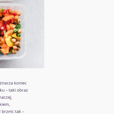
oznacza koniec
ku – taki obraz
naczej.
kiem,
brzmi: tak –