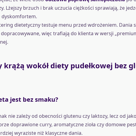
zy. Lżejszy brzuch i brak uczucia ciężkości sprawiają, że jedz
ie dyskomfortem.
ering dietetyczny testuje menu przed wdrożeniem. Dania 
dopracowywane, więc trafiają do klienta w wersji „premium
nej.
y krążą wokół diety pudełkowej bez gl
eta jest bez smaku?
k nie zależy od obecności glutenu czy laktozy, lecz od ja
brze doprawione curry, aromatyczne zioła czy domowe pes
rdziej wyraziste niż klasyczne dania.