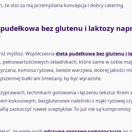
 że stoi za nią przemyślana koncepcja i dobry catering.
 pudełkowa bez glutenu i laktozy na
?
j, niż myślisz. Współczesna
dieta pudełkowa bez glutenu i l
, pełnowartościowych składnikach, które same w sobie ma
yczana, komosa ryżowa, świeże warzywa, dobrej jakości mi
pszennej bułki ani śmietany, by być wyraziste.
rzyprawach, technikach gotowania i łączeniu tekstur. Krem 
iem kokosowym, bezglutenowe naleśniki z mąki ryżowej czy
rafią zaskoczyć nawet sceptyków. To już nie są kompromisy
ętać, że wiele osób
odczuwa poprawę samopoczucia
po o