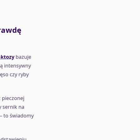
prawdę
aktozy
bazuje
ją intensywny
ęso czy ryby
z pieczonej
 sernik na
 – to świadomy
dstawieniu