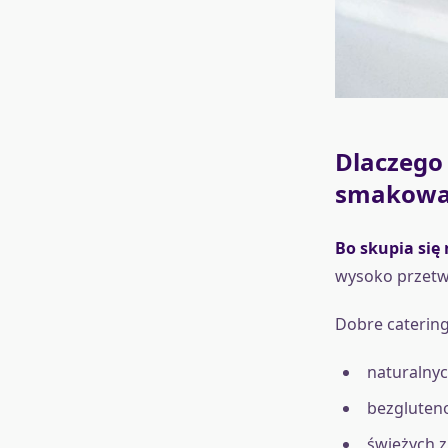
Dlaczego 
smakować 
Bo skupia się 
wysoko przetw
Dobre cateringi
naturalny
bezgluteno
świeżych z