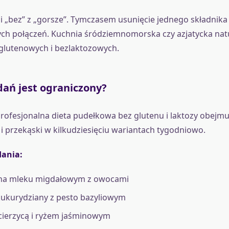
i „bez” z „gorsze”. Tymczasem usunięcie jednego składnika
h połączeń. Kuchnia śródziemnomorska czy azjatycka natu
zglutenowych i bezlaktozowych.
dań jest ograniczony?
Profesjonalna dieta pudełkowa bez glutenu i laktozy obejmu
e i przekąski w kilkudziesięciu wariantach tygodniowo.
ania:
na mleku migdałowym z owocami
ukurydziany z pesto bazyliowym
ecierzycą i ryżem jaśminowym