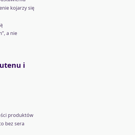
enie kojarzy się
są
”, a nie
utenu i
kości produktów
to bez sera