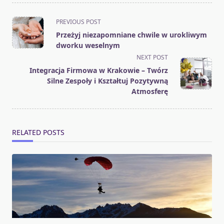
<span
PREVIOUS POST
class="nav-
Przeżyj niezapomniane chwile w urokliwym
subtitle
dworku weselnym
screen-
NEXT POST
reader-
Integracja Firmowa w Krakowie – Twórz
text">Page</span>
Silne Zespoły i Kształtuj Pozytywną
Atmosferę
RELATED POSTS