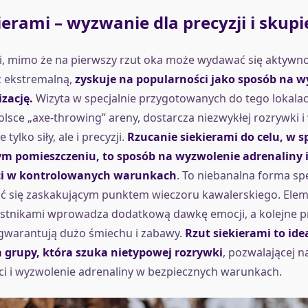
ierami – wyzwanie dla precyzji i skupi
i, mimo że na pierwszy rzut oka może wydawać się aktywno
ż ekstremalną,
zyskuje na popularności jako sposób na 
izację.
Wizyta w specjalnie przygotowanych do tego lokalach
lsce „axe-throwing” areny, dostarcza niezwykłej rozrywki 
tylko siły, ale i precyzji.
Rzucanie siekierami do celu, w s
m pomieszczeniu, to sposób na wyzwolenie adrenaliny 
ści w kontrolowanych warunkach
. To niebanalna forma sp
ć się zaskakującym punktem wieczoru kawalerskiego. Eleme
stnikami wprowadza dodatkową dawkę emocji, a kolejne pr
 gwarantują dużo śmiechu i zabawy.
Rzut siekierami to ide
a grupy, która szuka nietypowej rozrywki
, pozwalającej n
i i wyzwolenie adrenaliny w bezpiecznych warunkach.