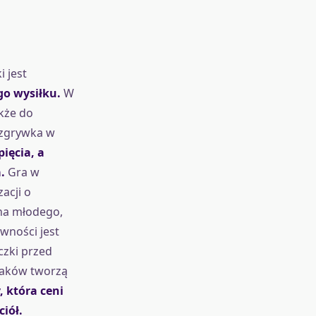
 jest
ego wysiłku.
W
akże do
ozgrywka w
ięcia, a
.
Gra w
acji o
na młodego,
wności jest
czki przed
taków tworzą
, która ceni
iół.