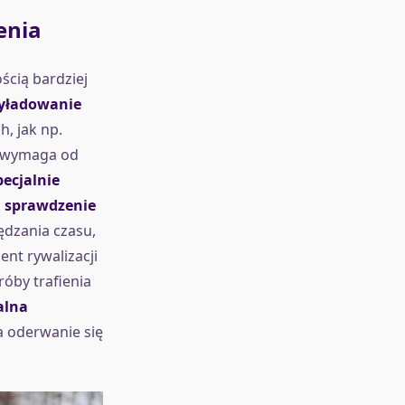
enia
ścią bardziej
wyładowanie
, jak np.
i wymaga od
pecjalnie
i sprawdzenie
ędzania czasu,
nt rywalizacji
óby trafienia
alna
a oderwanie się