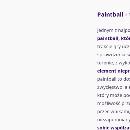
Paintball –
Jednym z najpo
paintball, któ
trakcie gry uc
sprawdzenia sw
terenie, z wyk
element niepr
paintball to d
zwycięstwo, a
który może poc
możliwość prze
przeciwnikami
niezapomniany
sobie współza