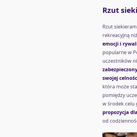
Rzut siek
Rzut siekieram
rekreacyjną ni
emocji i rywal
popularne w Po
uczestników nie 
zabezpieczony
swojej celno
która może sta
pomiędzy ucze
w środek celu
propozycja dl
od codziennośc