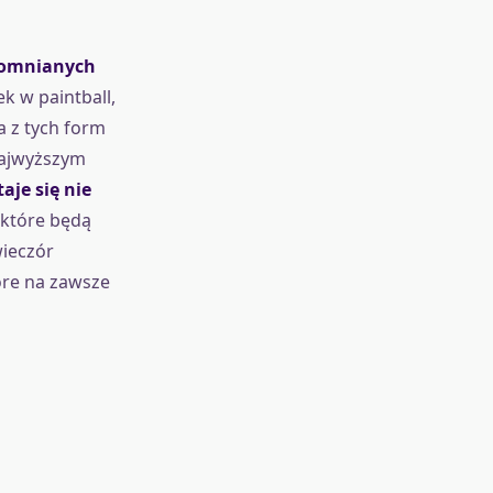
pomnianych
k w paintball,
a z tych form
najwyższym
aje się nie
 które będą
wieczór
óre na zawsze