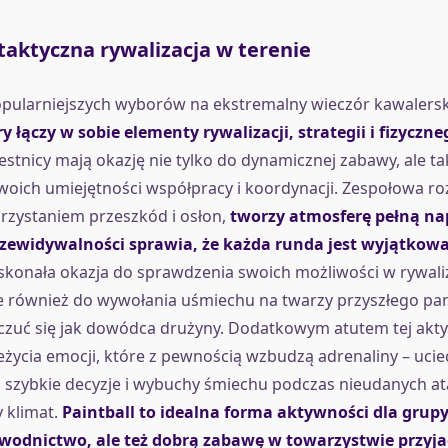
 taktyczna rywalizacja w terenie
pularniejszych wyborów na ekstremalny wieczór kawalerski
ry łączy w sobie elementy rywalizacji, strategii i fizyczn
zestnicy mają okazję nie tylko do dynamicznej zabawy, ale t
oich umiejętności współpracy i koordynacji. Zespołowa r
orzystaniem przeszkód i osłon,
tworzy atmosferę pełną nap
zewidywalności sprawia, że każda runda jest wyjątkowa
oskonała okazja do sprawdzenia swoich możliwości w rywaliz
le również do wywołania uśmiechu na twarzy przyszłego pa
zuć się jak dowódca drużyny. Dodatkowym atutem tej akty
życia emocji, które z pewnością wzbudzą adrenaliny – ucie
, szybkie decyzje i wybuchy śmiechu podczas nieudanych a
 klimat.
Paintball to idealna forma aktywności dla grupy
wodnictwo, ale też dobrą zabawę w towarzystwie przyjac