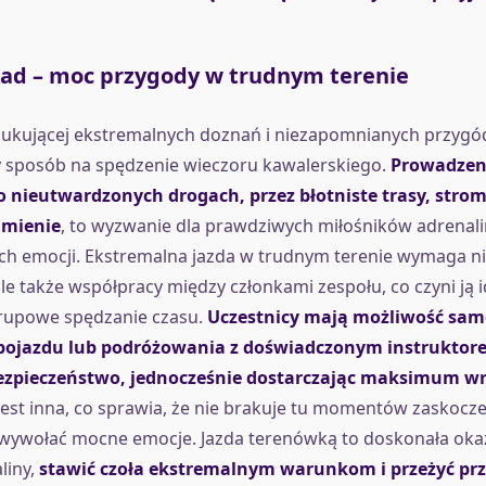
road – moc przygody w trudnym terenie
ukującej ekstremalnych doznań i niezapomnianych przygód,
y sposób na spędzenie wieczoru kawalerskiego.
Prowadzen
 nieutwardzonych drogach, przez błotniste trasy, strom
umienie
, to wyzwanie dla prawdziwych miłośników adrenalin
h emocji. Ekstremalna jazda w trudnym terenie wymaga ni
ale także współpracy między członkami zespołu, co czyni ją 
upowe spędzanie czasu.
Uczestnicy mają możliwość sam
pojazdu lub podróżowania z doświadczonym instruktore
ezpieczeństwo, jednocześnie dostarczając maksimum wr
 jest inna, co sprawia, że nie brakuje tu momentów zaskocz
 wywołać mocne emocje. Jazda terenówką to doskonała okaz
liny,
stawić czoła ekstremalnym warunkom i przeżyć prz