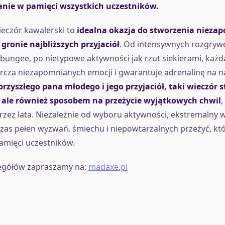
anie w pamięci wszystkich uczestników.
eczór kawalerski to
idealna okazja do stworzenia nieza
ronie najbliższych przyjaciół
. Od intensywnych rozgrywe
 bungee, po nietypowe aktywności jak rzut siekierami, każd
rcza niezapomnianych emocji i gwarantuje adrenalinę na 
przyszłego pana młodego i jego przyjaciół, taki wieczór st
 ale również sposobem na przeżycie wyjątkowych chwil
,
ez lata. Niezależnie od wyboru aktywności, ekstremalny 
czas pełen wyzwań, śmiechu i niepowtarzalnych przeżyć, kt
amięci uczestników.
zegółów zapraszamy na:
madaxe.pl