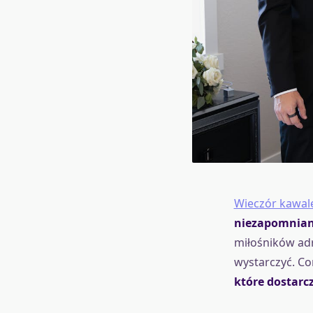
Wieczór kawal
niezapomniany
miłośników adr
wystarczyć. Co
które dostarc