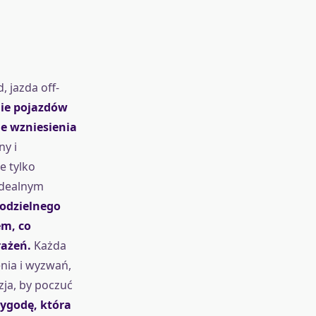
 jazda off-
ie pojazdów
e wzniesienia
y i
e tylko
idealnym
odzielnego
m, co
ażeń.
Każda
enia i wyzwań,
ja, by poczuć
ygodę, która