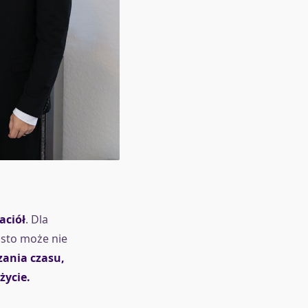
aciół
. Dla
asto może nie
ania czasu,
życie.