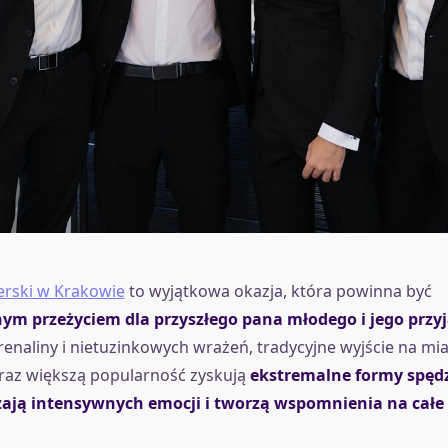
erski w Krakowie
to wyjątkowa okazja, która powinna być
m przeżyciem dla przyszłego pana młodego i jego przyj
enaliny i nietuzinkowych wrażeń, tradycyjne wyjście na mi
raz większą popularność zyskują
ekstremalne formy spędz
zają intensywnych emocji i tworzą wspomnienia na całe 