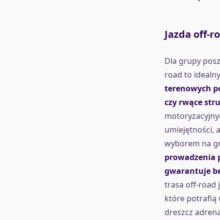
Jazda off-
Dla grupy posz
road to idealn
terenowych po
czy rwące str
motoryzacyjnyc
umiejętności, 
wyborem na gr
prowadzenia 
gwarantuje b
trasa off-road
które potrafią
dreszcz adrena