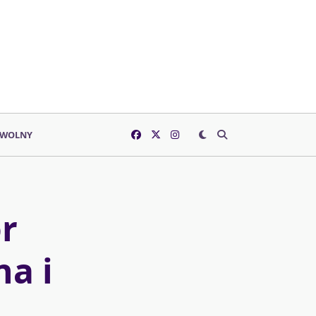
 WOLNY
r
na i