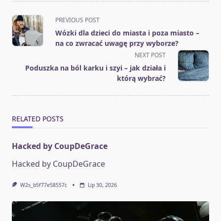
<span
PREVIOUS POST
class="nav-
Wózki dla dzieci do miasta i poza miasto –
subtitle
na co zwracać uwagę przy wyborze?
screen-
NEXT POST
reader-
Poduszka na ból karku i szyi – jak działa i
text">Page</span>
którą wybrać?
RELATED POSTS
Hacked by CoupDeGrace
Hacked by CoupDeGrace
W2s_b5f77e58557c
Lip 30, 2026