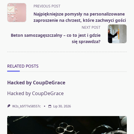
<span
PREVIOUS POST
class="nav-
Najpiękniejsze pomysły na personalizowane
subtitle
zaproszenie na chrzest, które zachwyci gości
screen-
NEXT POST
reader-
Beton samozagęszczalny – co to jest i gdzie
text">Page</span>
się sprawdza?
RELATED POSTS
Hacked by CoupDeGrace
Hacked by CoupDeGrace
W2s_b5f77e58557c
Lip 30, 2026