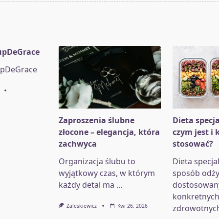
pan>
upDeGrace
upDeGrace
Zaproszenia ślubne
Dieta specja
złocone – elegancja, która
czym jest i 
zachwyca
stosować?
Organizacja ślubu to
Dieta specja
wyjątkowy czas, w którym
sposób odży
każdy detal ma
...
dostosowan
konkretnych
Zaleskiewicz
Kwi 26, 2026
zdrowotnyc