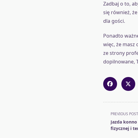
Zadbaj o to, a
się również, ż
dla gości.
Ponadto ważne 
więc, że masz
ze strony prof
dopilnowane, 
<span
PREVIOUS POS
class="nav-
Jazda konno
subtitle
fizycznej i t
screen-