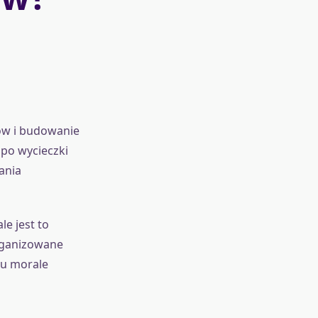
ów i budowanie
 po wycieczki
ania
e jest to
organizowane
iu morale