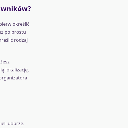
cowników?
ierw określić
sz po prostu
reślić rodzaj
ożesz
 lokalizację,
organizatora
eli dobrze.