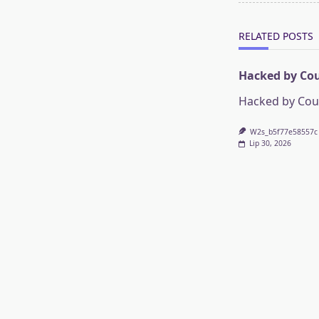
reader-
text">Page</s
RELATED POSTS
Hacked by Co
Hacked by Co
W2s_b5f77e58557c
Lip 30, 2026