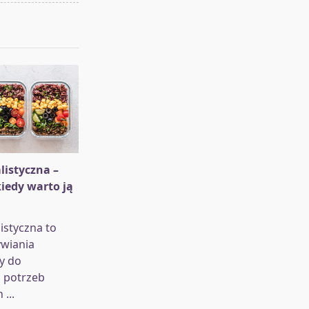
listyczna –
kiedy warto ją
listyczna to
wiania
y do
 potrzeb
h
...