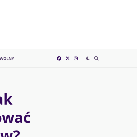
 WOLNY
ak
ować
ów?