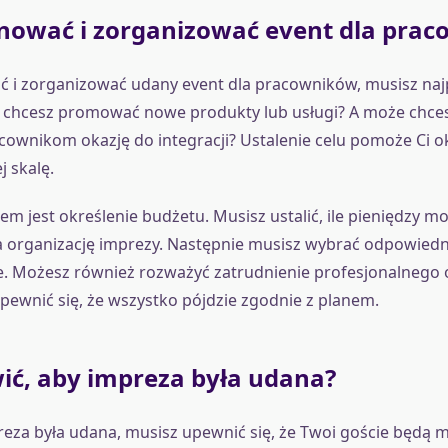
anować i zorganizować event dla pra
 i zorganizować udany event dla pracowników, musisz najp
y chcesz promować nowe produkty lub usługi? A może chce
ownikom okazję do integracji? Ustalenie celu pomoże Ci ok
j skalę.
em jest określenie budżetu. Musisz ustalić, ile pieniędzy m
 organizację imprezy. Następnie musisz wybrać odpowiednią
e. Możesz również rozważyć zatrudnienie profesjonalnego 
pewnić się, że wszystko pójdzie zgodnie z planem.
ić, aby impreza była udana?
eza była udana, musisz upewnić się, że Twoi goście będą mi