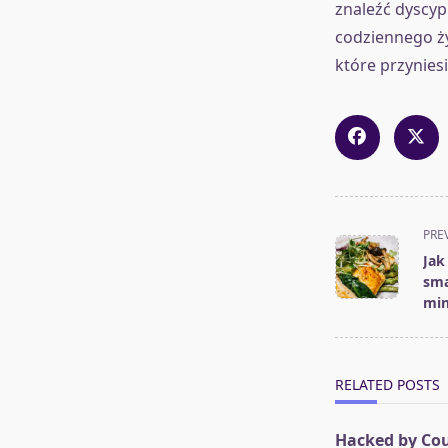
znaleźć dyscypl
codziennego ż
które przynies
<span
PRE
class="nav-
Jak
subtitle
sma
screen-
min
reader-
text">Page</s
RELATED POSTS
Hacked by Co