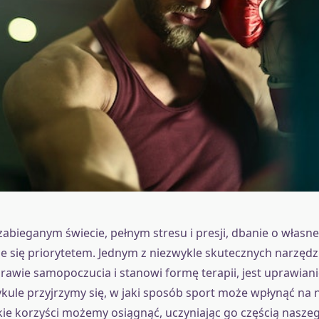
zabieganym świecie, pełnym stresu i presji, dbanie o własn
je się priorytetem. Jednym z niezwykle skutecznych narzędzi
wie samopoczucia i stanowi formę terapii, jest uprawiani
kule przyjrzymy się, w jaki sposób sport może wpłynąć na 
akie korzyści możemy osiągnąć, uczyniając go częścią nasz