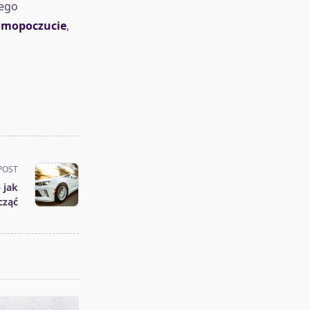
zego
samopoczucie
,
POST
 jak
cząć