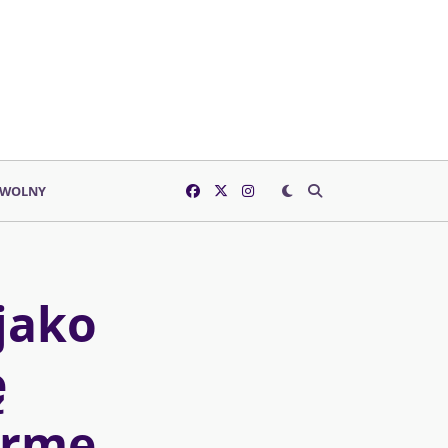
 WOLNY
jako
ę
ormę