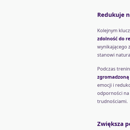
Redukuje na
Kolejnym klucz
zdolność do re
wynikającego z
stanowi natura
Podczas treni
zgromadzoną p
emocji i reduk
odporności na 
trudnościami.
Zwiększa p