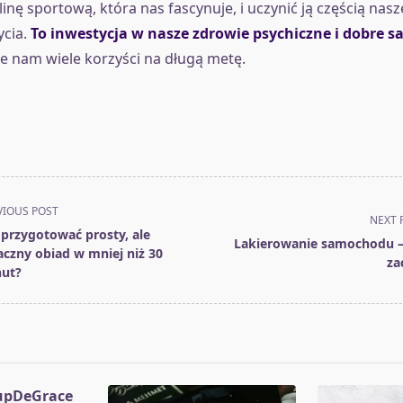
inę sportową, która nas fascynuje, i uczynić ją częścią nas
ycia.
To inwestycja w nasze zdrowie psychiczne i dobre 
ie nam wiele korzyści na długą metę.
VIOUS POST
NEXT 
 przygotować prosty, ale
Lakierowanie samochodu –
czny obiad w mniej niż 30
za
ut?
pan>
upDeGrace