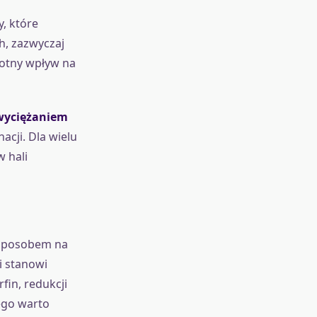
, które
h, zazwyczaj
totny wpływ na
wyciężaniem
acji. Dla wielu
w hali
o sposobem na
i stanowi
fin, redukcji
ego warto