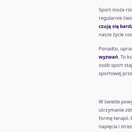
Sport może rów
regularnie ćwi
czują się bard
nasze życie co
Ponadto, upraw
wyzwań
. To k
osób sport staj
sportowej prze
W świetle powy
utrzymanie zdr
formę terapii.
napięcia i str