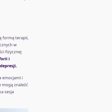
 formą terapii,
icznych w
ci fizycznej
rii i
depresji.
a emocjami i
e mogą znaleźć
ka sesja