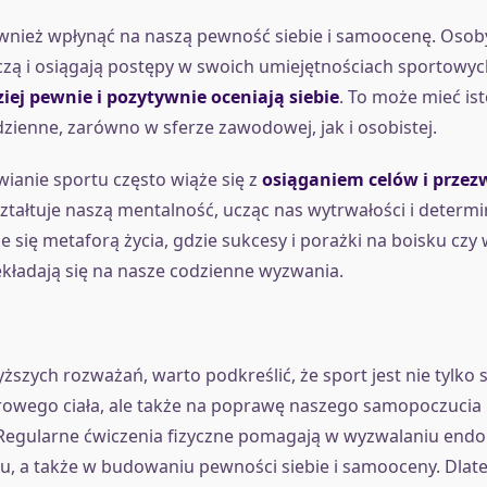
nież wpłynąć na naszą pewność siebie i samoocenę. Osoby
czą i osiągają postępy w swoich umiejętnościach sportowyc
ziej pewnie i pozytywnie oceniają siebie
. To może mieć is
dzienne, zarówno w sferze zawodowej, jak i osobistej.
ianie sportu często wiąże się z
osiąganiem celów i przez
ształtuje naszą mentalność, ucząc nas wytrwałości i determin
e się metaforą życia, gdzie sukcesy i porażki na boisku czy 
kładają się na nasze codzienne wyzwania.
ższych rozważań, warto podkreślić, że sport jest nie tylk
owego ciała, ale także na poprawę naszego samopoczucia 
 Regularne ćwiczenia fizyczne pomagają w wyzwalaniu endor
esu, a także w budowaniu pewności siebie i samooceny. Dlat