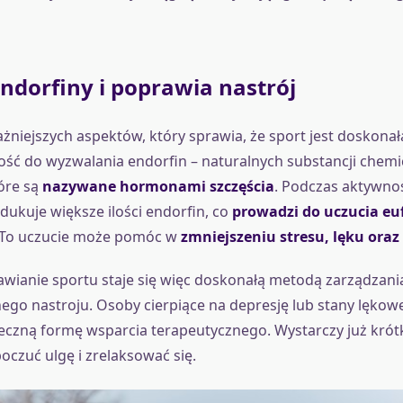
ndorfiny i poprawia nastrój
żniejszych aspektów, który sprawia, że sport jest doskonałą
ność do wyzwalania endorfin – naturalnych substancji chem
óre są
nazywane hormonami szczęścia
. Podczas aktywnoś
ukuje większe ilości endorfin, co
prowadzi do uczucia eufo
To uczucie może pomóc w
zmniejszeniu stresu, lęku oraz 
wianie sportu staje się więc doskonałą metodą zarządzani
go nastroju. Osoby cierpiące na depresję lub stany lękow
eczną formę wsparcia terapeutycznego. Wystarczy już krót
oczuć ulgę i zrelaksować się.