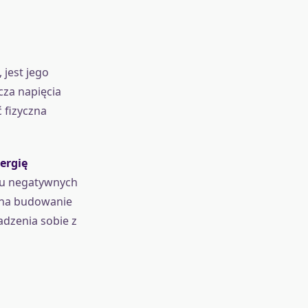
 jest jego
cza napięcia
 fizyczna
ergię
u negatywnych
ą na budowanie
adzenia sobie z