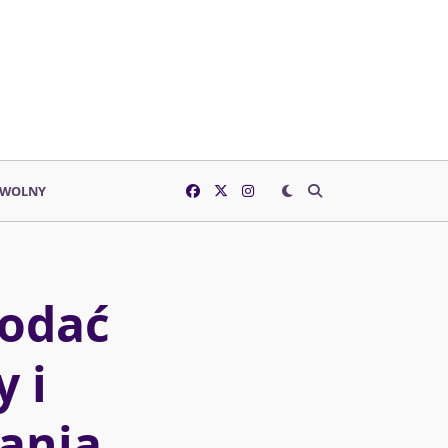
 WOLNY
podać
 i
ania