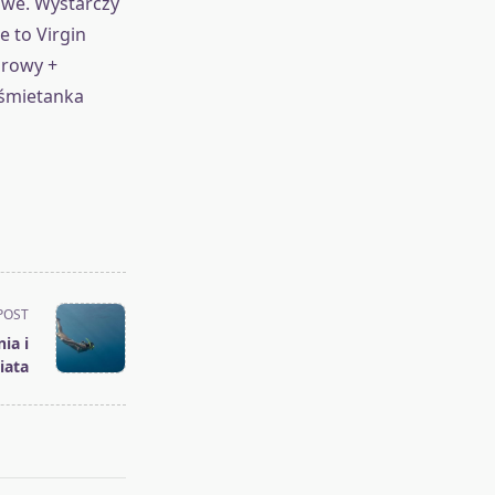
owe. Wystarczy
e to Virgin
orowy +
 śmietanka
POST
ia i
iata