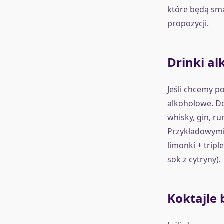
które będą sm
propozycji.
Drinki a
Jeśli chcemy p
alkoholowe. D
whisky, gin, r
Przykładowymi 
limonki + tripl
sok z cytryny).
Koktajle