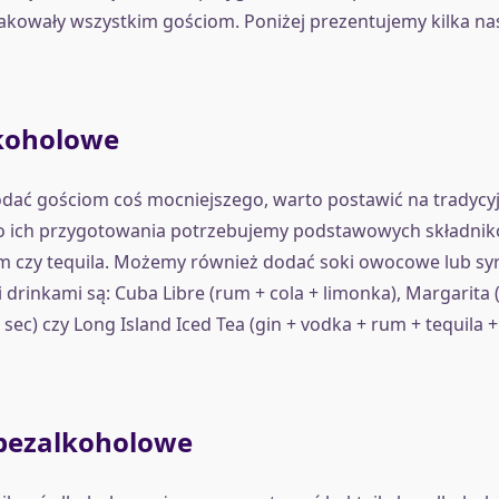
akowały wszystkim gościom. Poniżej prezentujemy kilka na
lkoholowe
odać gościom coś mocniejszego, warto postawić na tradycyj
o ich przygotowania potrzebujemy podstawowych składnikó
um czy tequila. Możemy również dodać soki owocowe lub s
drinkami są: Cuba Libre (rum + cola + limonka), Margarita (
e sec) czy Long Island Iced Tea (gin + vodka + rum + tequila + 
 bezalkoholowe