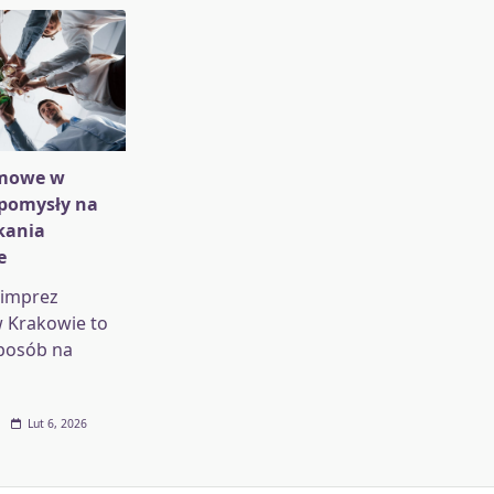
rmowe w
 pomysły na
kania
e
 imprez
 Krakowie to
posób na
Lut 6, 2026