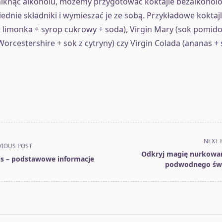
niknąć alkoholu, możemy przygotować koktajle bezalkohol
dnie składniki i wymieszać je ze sobą. Przykładowe koktajl
+ limonka + syrop cukrowy + soda), Virgin Mary (sok pomid
Worcestershire + sok z cytryny) czy Virgin Colada (ananas +
NEXT 
VIOUS POST
Odkryj magię nurkowan
s – podstawowe informacje
podwodnego św
pan>