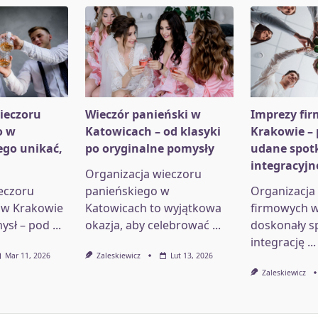
ieczoru
Wieczór panieński w
Imprezy fi
o w
Katowicach – od klasyki
Krakowie –
ego unikać,
po oryginalne pomysły
udane spot
integracyjn
Organizacja wieczoru
eczoru
panieńskiego w
Organizacja
 w Krakowie
Katowicach to wyjątkowa
firmowych w
ysł – pod
...
okazja, aby celebrować
...
doskonały s
integrację
...
Mar 11, 2026
Zaleskiewicz
Lut 13, 2026
Zaleskiewicz