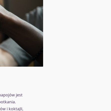
napojów jest
otkania.
 i koktajli,