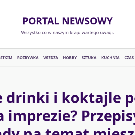
PORTAL NEWSOWY
Wszystko co w naszym kraju wartego uwagi.
YSTKIM
ROZRYWKA
WIEDZA
HOBBY
SZTUKA
KUCHNIA
CZAS
e drinki i koktajle 
a imprezie? Przepisy
ady na temat miesz