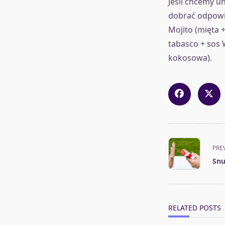
Jeśli chcemy u
dobrać odpowie
Mojito (mięta 
tabasco + sos 
kokosowa).
<span
PRE
class="nav-
Snu
subtitle
screen-
reader-
text">Page</s
RELATED POSTS