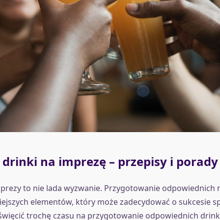
i drinki na imprezę – przepisy i porady
prezy to nie lada wyzwanie. Przygotowanie odpowiednich 
iejszych elementów, który może zadecydować o sukcesie sp
więcić trochę czasu na przygotowanie odpowiednich drinków