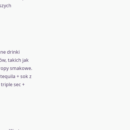
szych
ne drinki
w, takich jak
yropy smakowe.
tequila + sok z
triple sec +