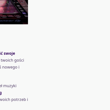
ić swoje
 twoich gości
oś nowego i
eł muzyki
g
woich potrzeb i