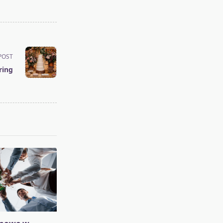
POST
ring