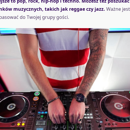
jsze to pop, rock, hip-hop i techno. Możesz też poszukać
ków muzycznych, takich jak reggae czy jazz.
Ważne jest
 pasować do Twojej grupy gości.