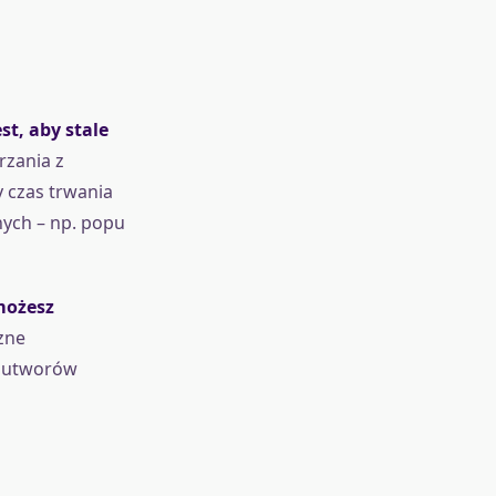
st, aby stale
rzania z
 czas trwania
nych – np. popu
ożesz
zne
ę utworów