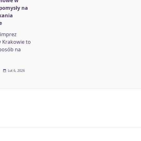
rmowe w
 pomysły na
kania
e
 imprez
 Krakowie to
posób na
Lut 6, 2026