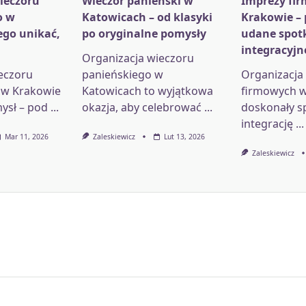
ieczoru
Wieczór panieński w
Imprezy fi
o w
Katowicach – od klasyki
Krakowie –
ego unikać,
po oryginalne pomysły
udane spot
integracyjn
Organizacja wieczoru
eczoru
panieńskiego w
Organizacja
 w Krakowie
Katowicach to wyjątkowa
firmowych w
ysł – pod
...
okazja, aby celebrować
...
doskonały s
integrację
...
Mar 11, 2026
Zaleskiewicz
Lut 13, 2026
Zaleskiewicz