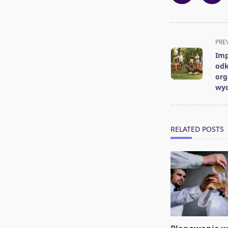
<span
PRE
class="nav-
Imp
subtitle
odk
screen-
org
wyd
reader-
text">Page</s
RELATED POSTS