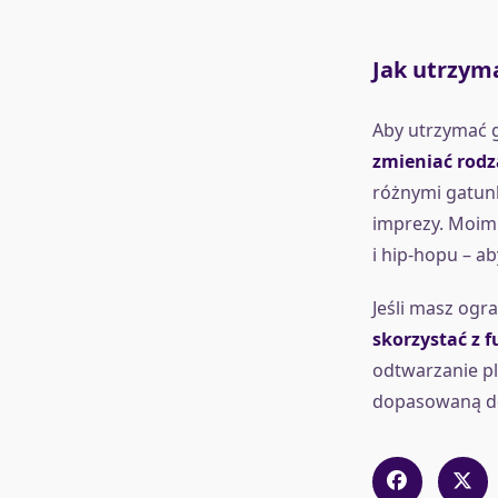
Jak utrzyma
Aby utrzymać g
zmieniać rodz
różnymi gatunk
imprezy. Moim 
i hip-hopu – a
Jeśli masz ogr
skorzystać z 
odtwarzanie pl
dopasowaną do 