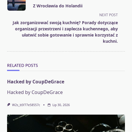
class="nav-
Z Wrocławia do Holandii
subtitle
NEXT POST
screen-
Jak zorganizować swoją kuchnię? Porady dotyczące
reader-
organizacji przestrzeni i zaplecza kuchennego, aby
text">Page</span>
ułatwić sobie gotowanie i sprawnie korzystać z
kuchni.
RELATED POSTS
Hacked by CoupDeGrace
Hacked by CoupDeGrace
W2s_b5f77e58557c
Lip 30, 2026