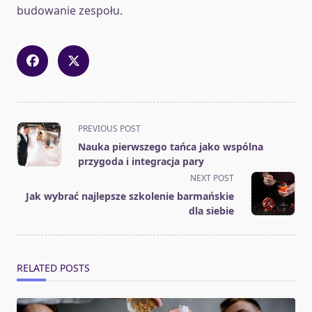
budowanie zespołu.
<span
PREVIOUS POST
class="nav-
Nauka pierwszego tańca jako wspólna
subtitle
przygoda i integracja pary
screen-
NEXT POST
reader-
Jak wybrać najlepsze szkolenie barmańskie
text">Page</span>
dla siebie
RELATED POSTS