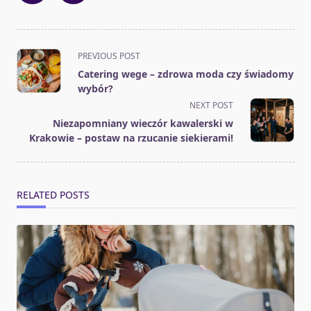
<span
PREVIOUS POST
class="nav-
Catering wege – zdrowa moda czy świadomy
subtitle
wybór?
screen-
NEXT POST
reader-
Niezapomniany wieczór kawalerski w
text">Page</span>
Krakowie – postaw na rzucanie siekierami!
RELATED POSTS