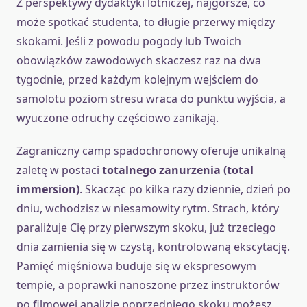
Z perspektywy dydaktyki lotniczej, najgorsze, co
może spotkać studenta, to długie przerwy między
skokami. Jeśli z powodu pogody lub Twoich
obowiązków zawodowych skaczesz raz na dwa
tygodnie, przed każdym kolejnym wejściem do
samolotu poziom stresu wraca do punktu wyjścia, a
wyuczone odruchy częściowo zanikają.
Zagraniczny camp spadochronowy oferuje unikalną
zaletę w postaci
totalnego zanurzenia (total
immersion)
. Skacząc po kilka razy dziennie, dzień po
dniu, wchodzisz w niesamowity rytm. Strach, który
paraliżuje Cię przy pierwszym skoku, już trzeciego
dnia zamienia się w czystą, kontrolowaną ekscytację.
Pamięć mięśniowa buduje się w ekspresowym
tempie, a poprawki nanoszone przez instruktorów
po filmowej analizie poprzedniego skoku możesz