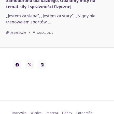
Samoobrona dla każdego. Obalamy mity na
temat siły i sprawności fizycznej
„Jestem za słaba”, „Jestem za stary”, „Nigdy nie
trenowałem sportów
...
Zaleskiewicz
Gru 22, 2025
Rozrywka
Wiedza
Impreza
Hobby
Fotografia