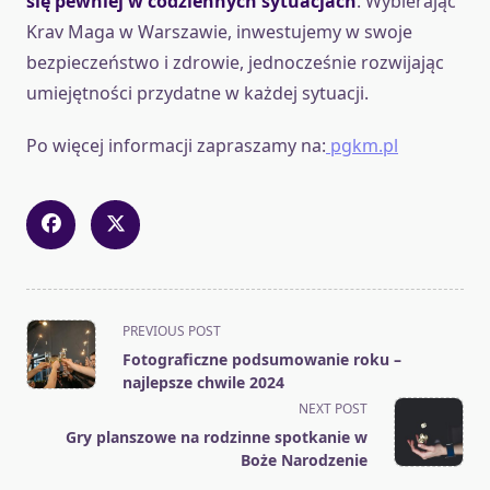
się pewniej w codziennych sytuacjach
. Wybierając
Krav Maga w Warszawie, inwestujemy w swoje
bezpieczeństwo i zdrowie, jednocześnie rozwijając
umiejętności przydatne w każdej sytuacji.
Po więcej informacji zapraszamy na:
pgkm.pl
<span
PREVIOUS POST
class="nav-
Fotograficzne podsumowanie roku –
subtitle
najlepsze chwile 2024
screen-
NEXT POST
reader-
Gry planszowe na rodzinne spotkanie w
text">Page</span>
Boże Narodzenie