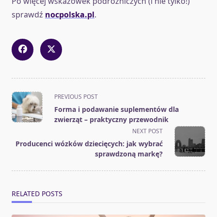
Po więcej wskazówek podróżniczych (i nie tylko!)
sprawdź
nocpolska.pl
.
<span
PREVIOUS POST
class="nav-
Forma i podawanie suplementów dla
subtitle
zwierząt – praktyczny przewodnik
screen-
NEXT POST
reader-
Producenci wózków dziecięcych: jak wybrać
text">Page</span>
sprawdzoną markę?
RELATED POSTS