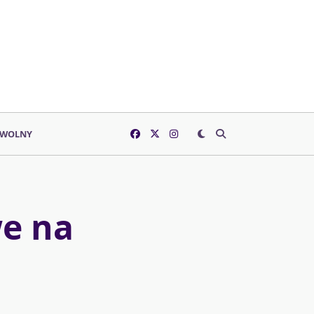
 WOLNY
we na