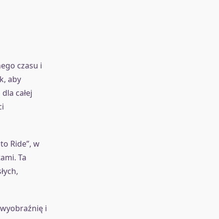
ego czasu i
k, aby
dla całej
i
to Ride”, w
tami. Ta
łych,
 wyobraźnię i