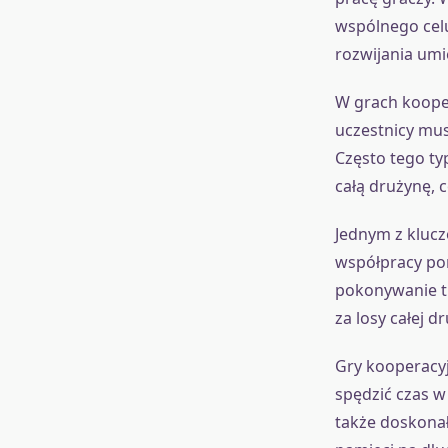
wspólnego celu
rozwijania umi
W grach kooper
uczestnicy mus
Często tego ty
całą drużynę, 
Jednym z klucz
współpracy po
pokonywanie tr
za losy całej d
Gry kooperacy
spędzić czas w 
także doskonał