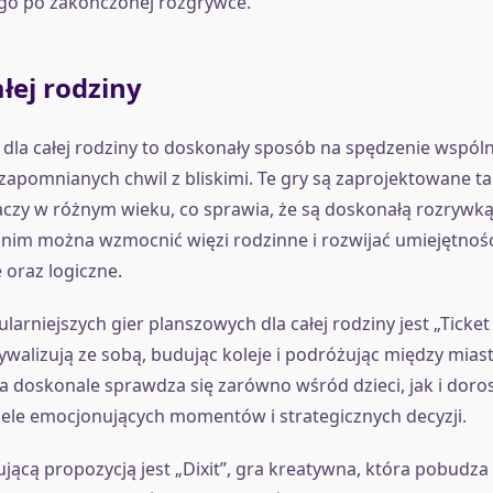
ugo po zakończonej rozgrywce.
ałej rodziny
dla całej rodziny to doskonały sposób na spędzenie wspóln
zapomnianych chwil z bliskimi. Te gry są zaprojektowane ta
zy w różnym wieku, co sprawia, że są doskonałą rozrywką 
i nim można wzmocnić więzi rodzinne i rozwijać umiejętnośc
oraz logiczne.
larniejszych gier planszowych dla całej rodziny jest „Ticket 
rywalizują ze sobą, budując koleje i podróżując między mias
 doskonale sprawdza się zarówno wśród dzieci, jak i doros
ele emocjonujących momentów i strategicznych decyzji.
ującą propozycją jest „Dixit”, gra kreatywna, która pobudza