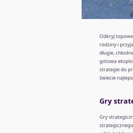
Odkryj topowe
rodziny i przy
długie, chłodn
gotowa eksplo
strategie do pr
świecie najlep
Gry strat
Gry strategicz
strategicznego