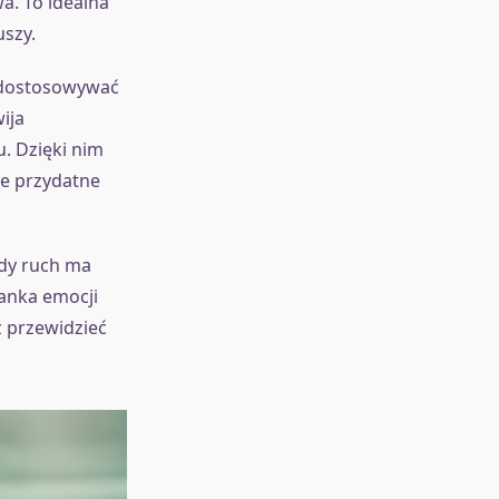
a. To idealna
uszy.
i dostosowywać
ija
. Dzięki nim
le przydatne
żdy ruch ma
zanka emocji
z przewidzieć