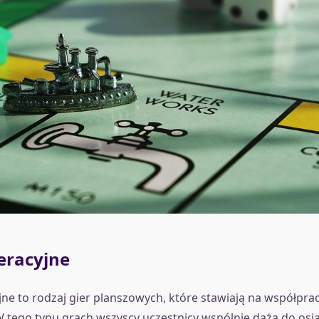
eracyjne
ne to rodzaj gier planszowych, które stawiają na współpra
W tego typu grach wszyscy uczestnicy wspólnie dążą do osi