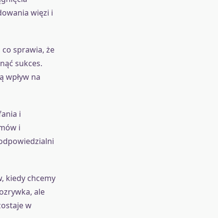
owania więzi i
 co sprawia, że
gnąć sukces.
ją wpływ na
ania i
mów i
 odpowiedzialni
, kiedy chcemy
rozrywka, ale
zostaje w