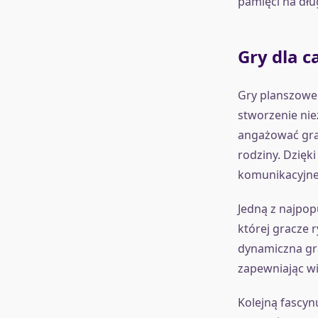
pamięci na dł
Gry dla c
Gry planszowe 
stworzenie nie
angażować grac
rodziny. Dzięk
komunikacyjne 
Jedną z najpopu
której gracze 
dynamiczna gra
zapewniając wi
Kolejną fascyn