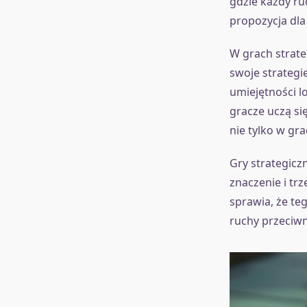
gdzie każdy ru
propozycja dla
W grach strat
swoje strategie
umiejętności l
gracze uczą si
nie tylko w gra
Gry strategicz
znaczenie i tr
sprawia, że teg
ruchy przeciwn