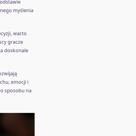
podstawie
wnego myślenia
cyzji, warto
scy gracze
ra doskonale
ozwijają
chu, emocji i
go sposobu na