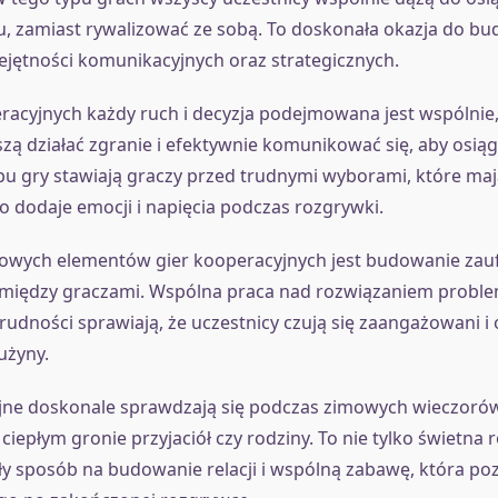
, zamiast rywalizować ze sobą. To doskonała okazja do bud
ejętności komunikacyjnych oraz strategicznych.
acyjnych każdy ruch i decyzja podejmowana jest wspólnie,
zą działać zgranie i efektywnie komunikować się, aby osią
pu gry stawiają graczy przed trudnymi wyborami, które ma
co dodaje emocji i napięcia podczas rozgrywki.
owych elementów gier kooperacyjnych jest budowanie zauf
między graczami. Wspólna praca nad rozwiązaniem proble
udności sprawiają, że uczestnicy czują się zaangażowani i
rużyny.
jne doskonale sprawdzają się podczas zimowych wieczorów
ciepłym gronie przyjaciół czy rodziny. To nie tylko świetna 
y sposób na budowanie relacji i wspólną zabawę, która po