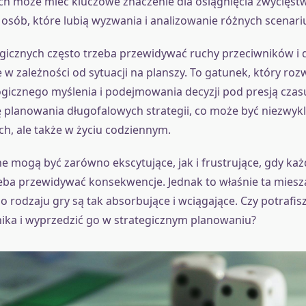
ch może mieć kluczowe znaczenie dla osiągnięcia zwycięstw
 osób, które lubią wyzwania i analizowanie różnych scenari
egicznych często trzeba przewidywać ruchy przeciwników 
 w zależności od sytuacji na planszy. To gatunek, który rozw
ogicznego myślenia i podejmowania decyzji pod presją czasu
ę planowania długofalowych strategii, co może być niezwyk
ch, ale także w życiu codziennym.
ne mogą być zarówno ekscytujące, jak i frustrujące, gdy ka
zeba przewidywać konsekwencje. Jednak to właśnie ta mies
o rodzaju gry są tak absorbujące i wciągające. Czy potrafis
ika i wyprzedzić go w strategicznym planowaniu?