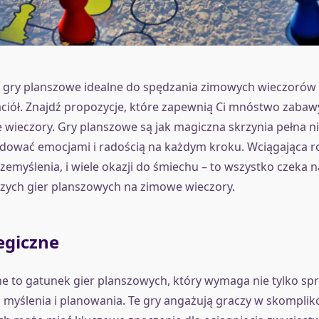
 gry planszowe idealne do spędzania zimowych wieczorów
jaciół. Znajdź propozycje, które zapewnią Ci mnóstwo zabaw
e wieczory. Gry planszowe są jak magiczna skrzynia pełna n
dować emocjami i radością na każdym kroku. Wciągająca r
zemyślenia, i wiele okazji do śmiechu – to wszystko czeka n
szych gier planszowych na zimowe wieczory.
egiczne
ne to gatunek gier planszowych, który wymaga nie tylko spry
 myślenia i planowania. Te gry angażują graczy w skomplik