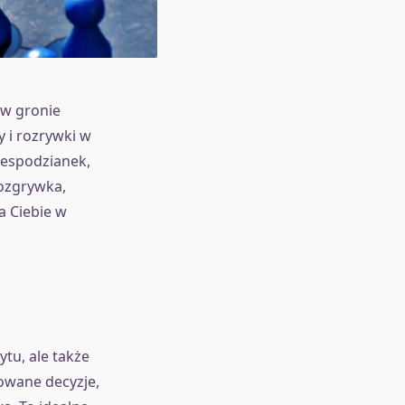
 w gronie
y i rozrywki w
iespodzianek,
ozgrywka,
a Ciebie w
tu, ale także
owane decyzje,