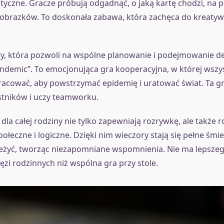
styczne. Gracze próbują odgadnąć, o jaką kartę chodzi, na 
obrazków. To doskonała zabawa, która zachęca do kreaty
gry, która pozwoli na wspólne planowanie i podejmowanie de
ndemic”. To emocjonująca gra kooperacyjna, w której wszy
acować, aby powstrzymać epidemię i uratować świat. Ta g
stników i uczy teamworku.
la całej rodziny nie tylko zapewniają rozrywkę, ale także r
ołeczne i logiczne. Dzięki nim wieczory stają się pełne śmie
eżyć, tworząc niezapomniane wspomnienia. Nie ma lepsze
ęzi rodzinnych niż wspólna gra przy stole.