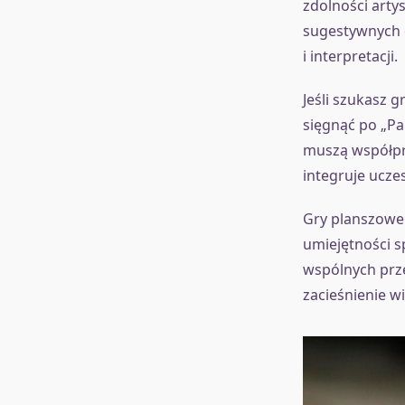
zdolności arty
sugestywnych 
i interpretacji.
Jeśli szukasz 
sięgnąć po „Pa
muszą współpr
integruje ucze
Gry planszowe d
umiejętności sp
wspólnych prz
zacieśnienie wi