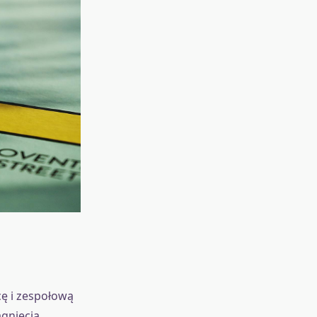
cę i zespołową
ągnięcia