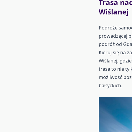
Trasa na
Wiślanej
Podróże samoc
prowadzącej p
podróż od Gdań
Kieruj się na z
Wiślanej, gdzi
trasa to nie ty
możliwość poz
bałtyckich.