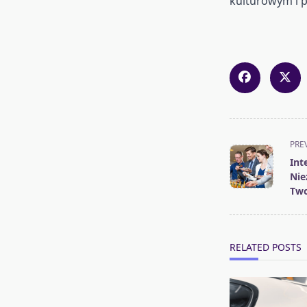
kulturowym i p
<span
PRE
class="nav-
Int
subtitle
Nie
screen-
Two
reader-
text">Page</s
RELATED POSTS