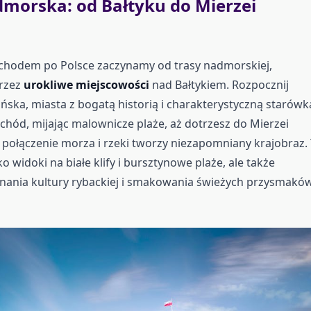
dmorska: od Bałtyku do Mierzei
hodem po Polsce zaczynamy od trasy nadmorskiej,
rzez
urokliwe miejscowości
nad Bałtykiem. Rozpocznij
ska, miasta z bogatą historią i charakterystyczną starówk
achód, mijając malownicze plaże, aż dotrzesz do Mierzei
e połączenie morza i rzeki tworzy niezapomniany krajobraz.
lko widoki na białe klify i bursztynowe plaże, ale także
nania kultury rybackiej i smakowania świeżych przysmakó