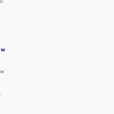
oc
 w
le
.
,