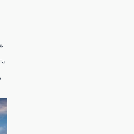
ą.
 Ta
w