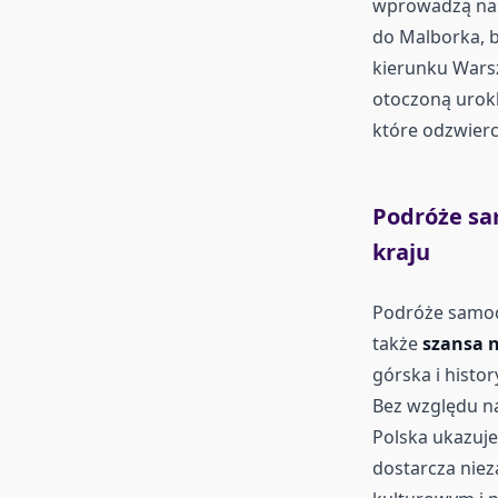
wprowadzą nas 
do Malborka, b
kierunku Wars
otoczoną urokl
które odzwierci
Podróże sa
kraju
Podróże samoch
także
szansa n
górska i histo
Bez względu na 
Polska ukazuje
dostarcza niez