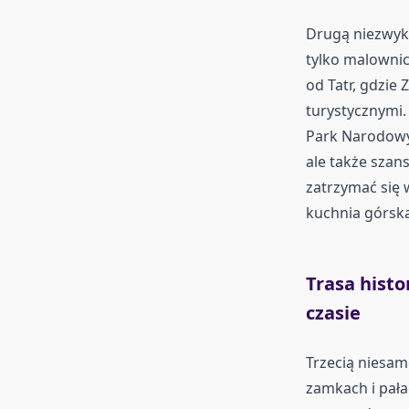
Drugą niezwykł
tylko malownic
od Tatr, gdzie
turystycznymi.
Park Narodowy i
ale także szan
zatrzymać się 
kuchnia górsk
Trasa histo
czasie
Trzecią niesamo
zamkach i pała