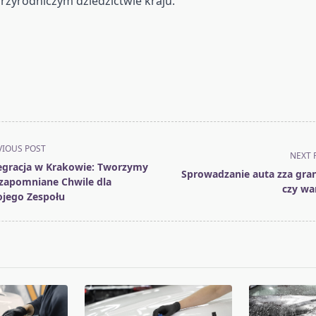
rzyrodniczym dziedzictwie kraju.
VIOUS POST
NEXT 
egracja w Krakowie: Tworzymy
Sprowadzanie auta zza gran
zapomniane Chwile dla
czy wa
jego Zespołu
pan>