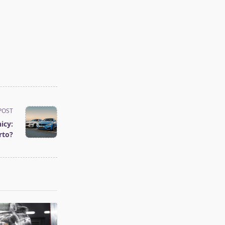
POST
icy:
rto?