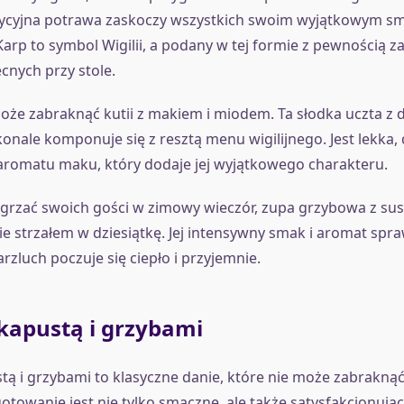
adycyjna potrawa zaskoczy wszystkich swoim wyjątkowym s
Karp to symbol Wigilii, a podany w tej formie z pewnością z
cnych przy stole.
oże zabraknąć kutii z makiem i miodem. Ta słodka uczta z
nale komponuje się z resztą menu wigilijnego. Jest lekka, 
 aromatu maku, który dodaje jej wyjątkowego charakteru.
ozgrzać swoich gości w zimowy wieczór, zupa grzybowa z su
e strzałem w dziesiątkę. Jej intensywny smak i aromat spra
rzluch poczuje się ciepło i przyjemnie.
 kapustą i grzybami
stą i grzybami to klasyczne danie, które nie może zabraknąć
gotowanie jest nie tylko smaczne, ale także satysfakcjonują