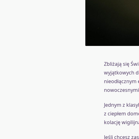
Zbliżają się Ś
wyjątkowych da
nieodłącznym e
nowoczesnymi 
Jednym z klasyk
z ciepłem domo
kolację wigili
Jeśli chcesz z