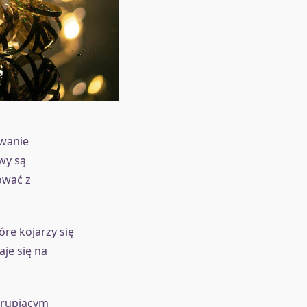
owanie
wy są
ować z
óre kojarzy się
je się na
hrupiącym