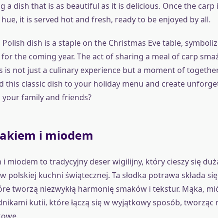
g a dish that is as beautiful as it is delicious. Once the carp
hue, it is served hot and fresh, ready to be enjoyed by all.
l Polish dish is a staple on the Christmas Eve table, symbol
 for the coming year. The act of sharing a meal of carp sma
s is not just a culinary experience but a moment of togethe
d this classic dish to your holiday menu and create unforge
your family and friends?
makiem i miodem
i miodem to tradycyjny deser wigilijny, który cieszy się duż
 polskiej kuchni świątecznej. Ta słodka potrawa składa się 
óre tworzą niezwykłą harmonię smaków i tekstur. Mąka, mió
nikami kutii, które łączą się w wyjątkowy sposób, tworzą
kowe.