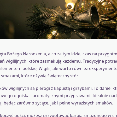
więta Bożego Narodzenia, a co za tym idzie, czas na przygot
ń wigilijnych, które zasmakują każdemu. Tradycyjne potra
lementem polskiej Wigilii, ale warto również eksperyment
smakami, które ożywią świąteczny stół.
ów wigilijnych są pierogi z kapustą i grzybami. To danie, kt
wego ogniska i aromatycznymi przyprawami. Idealnie nada
jną, będąc zarówno sycące, jak i pełne wyrazistych smaków.
askoczyć gości, możesz przygotować karpia smażonego w c