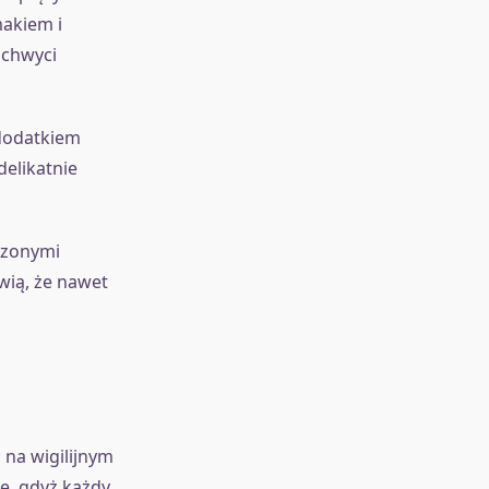
makiem i
achwyci
 dodatkiem
delikatnie
szonymi
wią, że nawet
 na wigilijnym
ce, gdyż każdy