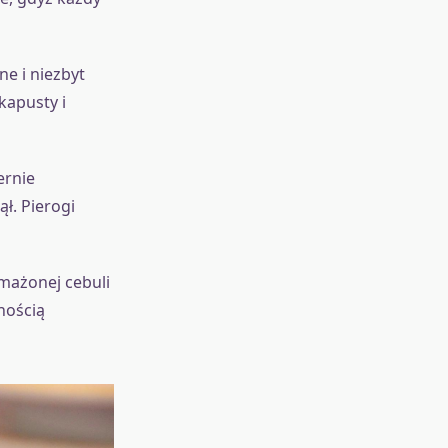
e i niezbyt
kapusty i
ernie
ł. Pierogi
mażonej cebuli
nością