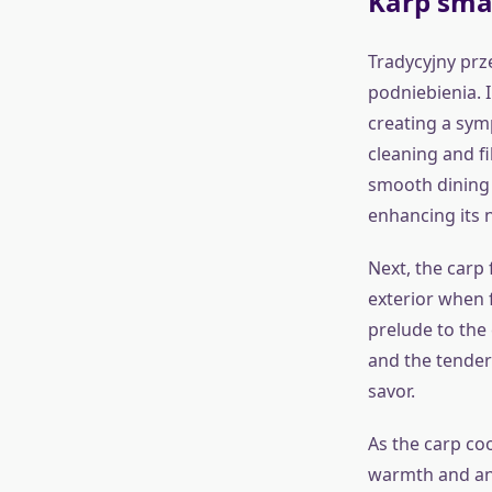
Karp sma
Tradycyjny prz
podniebienia. 
creating a symp
cleaning and fi
smooth dining 
enhancing its n
Next, the carp f
exterior when f
prelude to the 
and the tender 
savor.
As the carp coo
warmth and anti