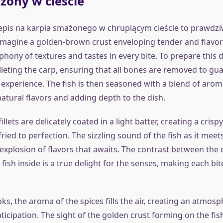
żony w cieście
epis na karpia smażonego w chrupiącym cieście to prawdzi
Imagine a golden-brown crust enveloping tender and flavorf
hony of textures and tastes in every bite. To prepare this di
lleting the carp, ensuring that all bones are removed to gu
experience. The fish is then seasoned with a blend of aroma
atural flavors and adding depth to the dish.
illets are delicately coated in a light batter, creating a cris
ried to perfection. The sizzling sound of the fish as it meets 
explosion of flavors that awaits. The contrast between the 
fish inside is a true delight for the senses, making each b
ks, the aroma of the spices fills the air, creating an atmosp
cipation. The sight of the golden crust forming on the fish 