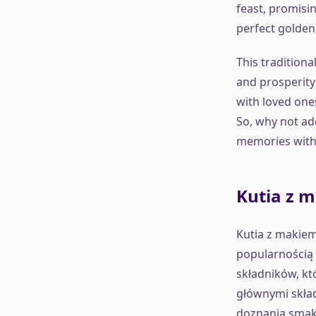
feast, promisin
perfect golden 
This traditiona
and prosperity
with loved one
So, why not ad
memories with 
Kutia z 
Kutia z makiem 
popularnością w
składników, kt
głównymi skład
doznania sma