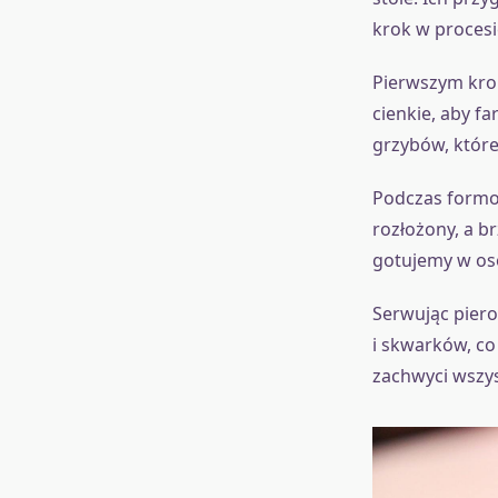
krok w procesi
Pierwszym krok
cienkie, aby f
grzybów, które
Podczas formow
rozłożony, a b
gotujemy w oso
Serwując piero
i skwarków, co
zachwyci wszy