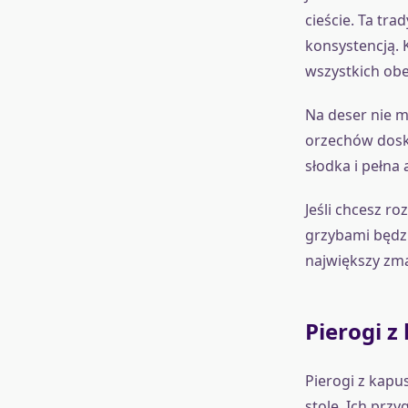
cieście. Ta tr
konsystencją. 
wszystkich obe
Na deser nie m
orzechów dosko
słodka i pełna
Jeśli chcesz r
grzybami będzi
największy zma
Pierogi z
Pierogi z kapu
stole. Ich przy