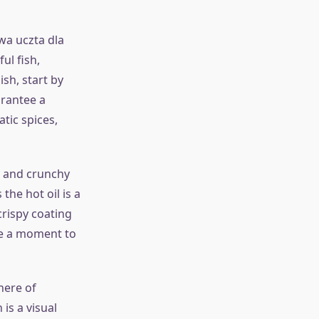
wa uczta dla
ul fish,
sh, start by
arantee a
tic spices,
py and crunchy
the hot oil is a
crispy coating
ite a moment to
here of
is a visual