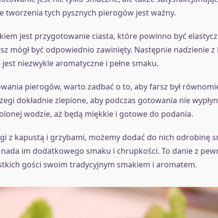
e tworzenia tych pysznych pierogów jest ważny.
iem jest przygotowanie ciasta, które powinno być elastyczn
arsz mógł być odpowiednio zawinięty. Następnie nadzienie z 
 jest niezwykle aromatyczne i pełne smaku.
ania pierogów, warto zadbać o to, aby farsz był równomi
rzegi dokładnie zlepione, aby podczas gotowania nie wypłyną
lonej wodzie, aż będą miękkie i gotowe do podania.
gi z kapustą i grzybami, możemy dodać do nich odrobinę s
 nada im dodatkowego smaku i chrupkości. To danie z pew
stkich gości swoim tradycyjnym smakiem i aromatem.