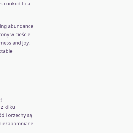
 is cooked to a
izing abundance
żony w cieście
rness and joy.
ttable
ą
z kilku
d i orzechy są
c niezapomniane