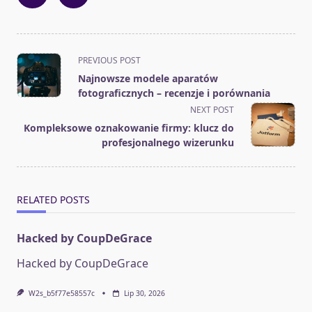
<span
PREVIOUS POST
class="nav-
Najnowsze modele aparatów
subtitle
fotograficznych – recenzje i porównania
screen-
NEXT POST
reader-
Kompleksowe oznakowanie firmy: klucz do
text">Page</span>
profesjonalnego wizerunku
RELATED POSTS
Hacked by CoupDeGrace
Hacked by CoupDeGrace
W2s_b5f77e58557c
Lip 30, 2026