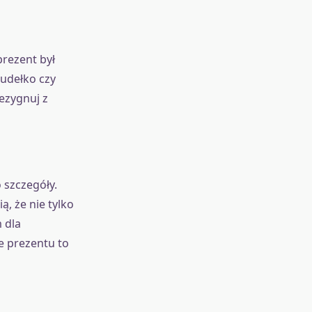
prezent był
pudełko czy
rezygnuj z
 szczegóły.
, że nie tylko
 dla
 prezentu to