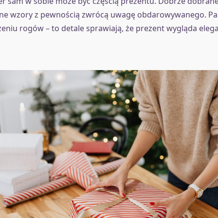
er sam w sobie może być częścią prezentu. Dobrze dobran
ne wzory z pewnością zwrócą uwagę obdarowywanego. Pam
eniu rogów – to detale sprawiają, że prezent wygląda eleg