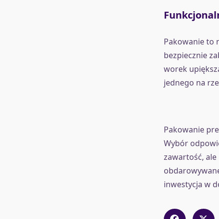
Funkcjonal
Pakowanie to n
bezpiecznie za
worek upiększą
jednego na rze
Pakowanie prez
Wybór odpowied
zawartość, ale
obdarowywaneg
inwestycja w d