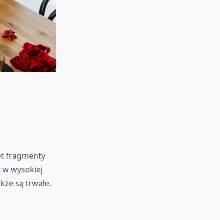
et fragmenty
ć
w wysokiej
akże są trwałe.