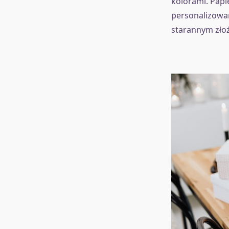
kolorami. Papi
personalizowa
starannym złoż