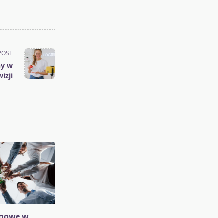
POST
ny w
wizji
rmowe w