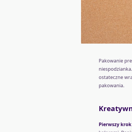
Pakowanie prez
niespodzianka
ostateczne wra
pakowania.
Kreatywn
Pierwszy krok