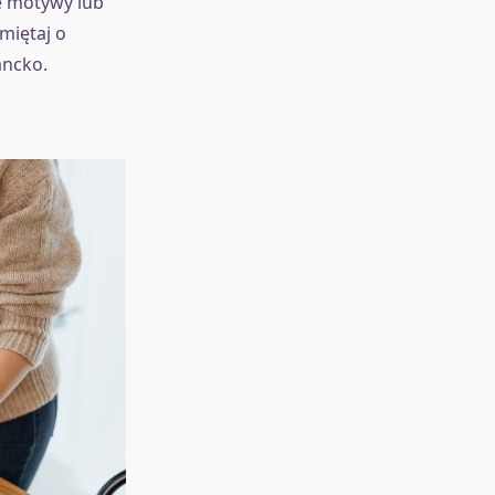
e motywy lub
iętaj o
ancko.