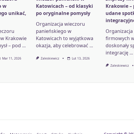
o w
Katowicach – od klasyki
Krakowie –
ego unikać,
po oryginalne pomysły
udane spot
integracyjn
Organizacja wieczoru
eczoru
panieńskiego w
Organizacja
 w Krakowie
Katowicach to wyjątkowa
firmowych w
ysł – pod
...
okazja, aby celebrować
...
doskonały s
integrację
...
Mar 11, 2026
Zaleskiewicz
Lut 13, 2026
Zaleskiewicz