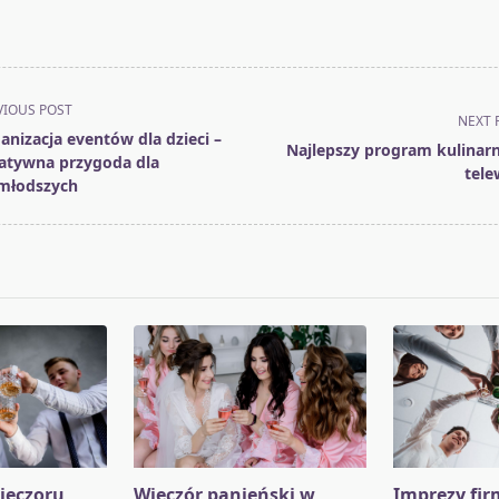
VIOUS POST
NEXT 
anizacja eventów dla dzieci –
Najlepszy program kulinar
atywna przygoda dla
tele
młodszych
pan>
ieczoru
Wieczór panieński w
Imprezy fi