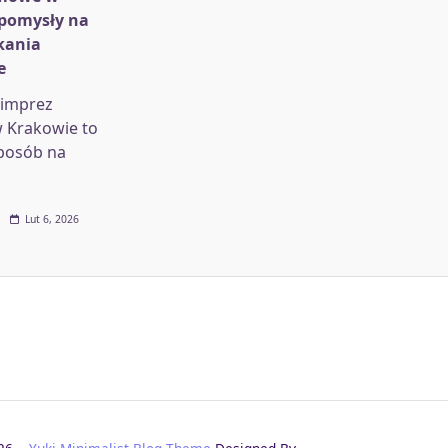
 pomysły na
kania
e
 imprez
 Krakowie to
posób na
Lut 6, 2026