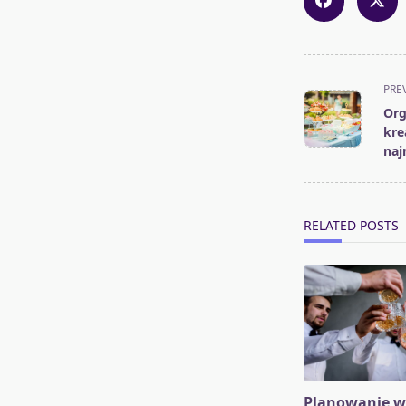
<span
PRE
class="nav-
Org
subtitle
kre
screen-
naj
reader-
text">Page</s
RELATED POSTS
Planowanie w