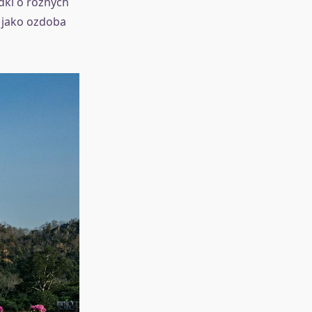
dki o różnych
b jako ozdoba