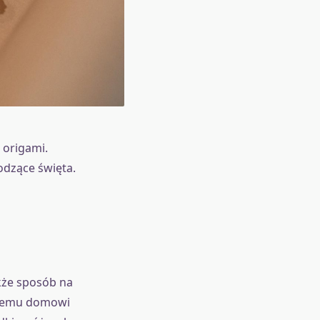
 origami.
odzące święta.
kże sposób na
ojemu domowi