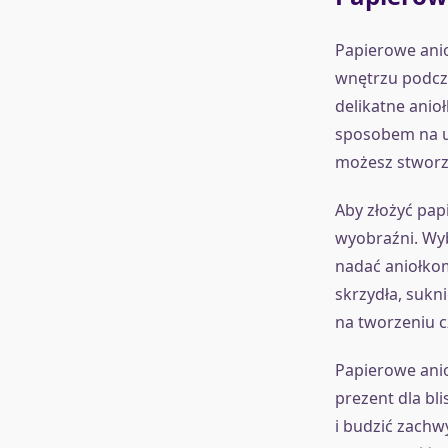
Papierowe ani
wnętrzu podcza
delikatne anio
sposobem na u
możesz stworzy
Aby złożyć papi
wyobraźni. Wybi
nadać aniołkom
skrzydła, sukni
na tworzeniu c
Papierowe anio
prezent dla bli
i budzić zachw