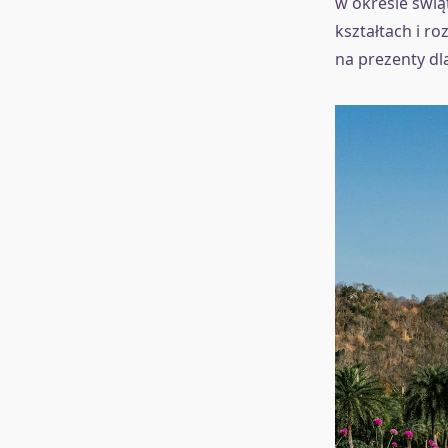
w okresie świą
kształtach i r
na prezenty dla