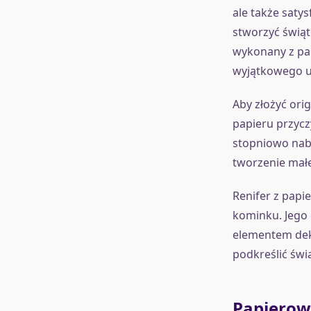
ale także saty
stworzyć świąt
wykonany z pa
wyjątkowego u
Aby złożyć orig
papieru przycz
stopniowo nabi
tworzenie małe
Renifer z papi
kominku. Jego 
elementem dek
podkreślić świ
Papierow