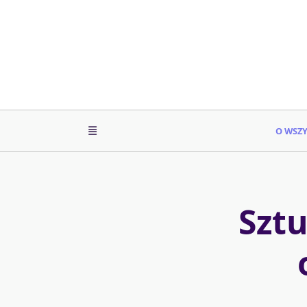
Skip
to
content
O WSZ
Sztu