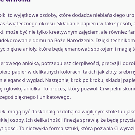
ołki to wyjątkowe ozdoby, które dodadzą niebiańskiego u
s świątecznego okresu. Składanie papieru w taki sposób, 
łki, może być nie tylko kreatywnym zajęciem, ale również f
dekorowanie domu na Boże Narodzenie. Dzięki technikom 
ć piękne anioły, które będą emanować spokojem i magią ś
erowego aniołka, potrzebujesz cierpliwości, precyzji i odro
erz papier w delikatnych kolorach, takich jak złoty, srebrny
 elegancki wygląd. Następnie, krok po kroku, składaj papie
ę i główkę aniołka. To proces, który pozwoli Ci w pełni sko
zegoś pięknego i unikatowego.
łki mogą być doskonałą ozdobą na wigilijnym stole lub jak
skiej osoby. Ich delikatność i finezja sprawią, że będą przyc
yt gości. To niezwykła forma sztuki, która pozwala Ci wyraz