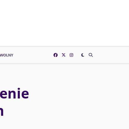
 WOLNY
zenie
h