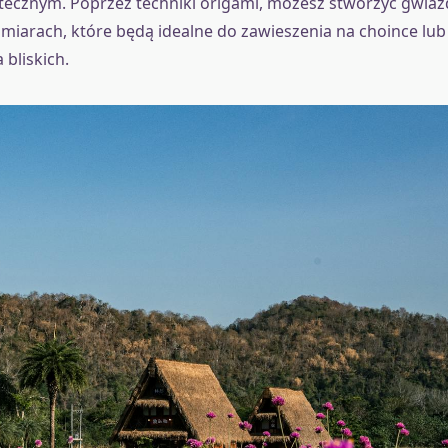
tecznym. Poprzez techniki origami, możesz stworzyć gwiaz
ozmiarach, które będą idealne do zawieszenia na choince lu
 bliskich.