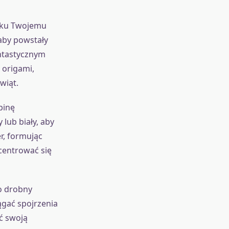
roku Twojemu
aby powstały
antastycznym
origami,
wiąt.
binę
 lub biały, aby
r, formując
ncentrować się
o drobny
iągać spojrzenia
ić swoją