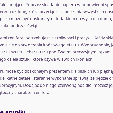
sfakcjonujące. Poprzez składanie papieru w odpowiedni sp
eczną ozdobę, która przyciągnie spojrzenia wszystkich gośc
pieru może być doskonałym dodatkiem do wystroju domu,
roku podczas świąt.
ami renifera, potrzebujesz cierpliwości i precyzji. Każdy sk
ynia się do stworzenia końcowego efektu. Wyobraź sobie, j
era kształtu i charakteru pod Twoimi precyzyjnymi rękami. 
go dzieła sztuki, które ożywa w Twoich dłoniach.
eru może być doskonałym prezentem dla bliskich lub piękn
delikatne detale i staranne wykonanie sprawią, że będzie
oracyjnym. Dodając do niego czerwoną nosidło, możesz jes
ąteczny charakter renifera.
e aniołki