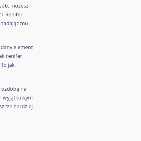
osób, możesz
i. Renifer
 nadając mu
ładany element
ak renifer
To jak
ą ozdobą na
 on wyjątkowym
zcze bardziej