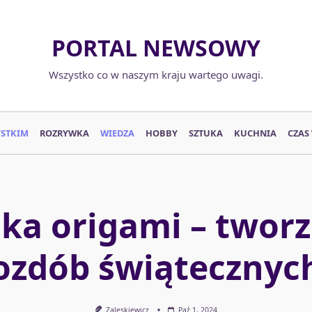
PORTAL NEWSOWY
Wszystko co w naszym kraju wartego uwagi.
YSTKIM
ROZRYWKA
WIEDZA
HOBBY
SZTUKA
KUCHNIA
CZAS
ka origami – twor
ozdób świątecznyc
Zaleskiewicz
Paź 1, 2024