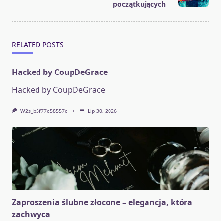
text">Page</span>
początkujących
RELATED POSTS
Hacked by CoupDeGrace
Hacked by CoupDeGrace
W2s_b5f77e58557c
Lip 30, 2026
Zaproszenia ślubne złocone – elegancja, która
zachwyca