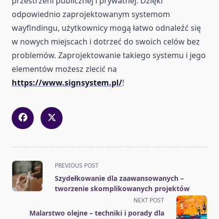
przestrzeni publicznej i prywatnej. Dzięki
odpowiednio zaprojektowanym systemom
wayfindingu, użytkownicy mogą łatwo odnaleźć się
w nowych miejscach i dotrzeć do swoich celów bez
problemów. Zaprojektowanie takiego systemu i jego
elementów możesz zlecić na
https://www.signsystem.pl/
!
<span
PREVIOUS POST
class="nav-
Szydełkowanie dla zaawansowanych –
subtitle
tworzenie skomplikowanych projektów
screen-
NEXT POST
reader-
Malarstwo olejne – techniki i porady dla