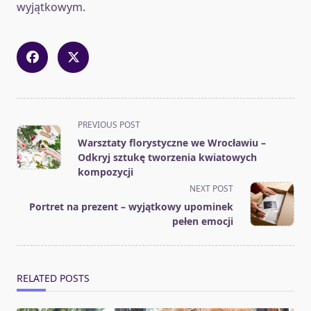
wyjątkowym.
<span
PREVIOUS POST
class="nav-
Warsztaty florystyczne we Wrocławiu –
subtitle
Odkryj sztukę tworzenia kwiatowych
screen-
kompozycji
reader-
NEXT POST
text">Page</span>
Portret na prezent – wyjątkowy upominek
pełen emocji
RELATED POSTS