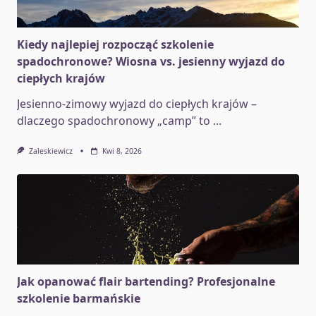
Kiedy najlepiej rozpocząć szkolenie
spadochronowe? Wiosna vs. jesienny wyjazd do
ciepłych krajów
Jesienno-zimowy wyjazd do ciepłych krajów –
dlaczego spadochronowy „camp” to
...
Zaleskiewicz
Kwi 8, 2026
Jak opanować flair bartending? Profesjonalne
szkolenie barmańskie