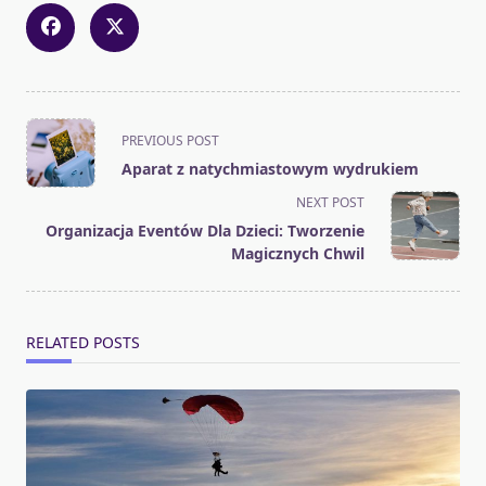
<span
PREVIOUS POST
class="nav-
Aparat z natychmiastowym wydrukiem
subtitle
NEXT POST
screen-
Organizacja Eventów Dla Dzieci: Tworzenie
reader-
Magicznych Chwil
text">Page</span>
RELATED POSTS