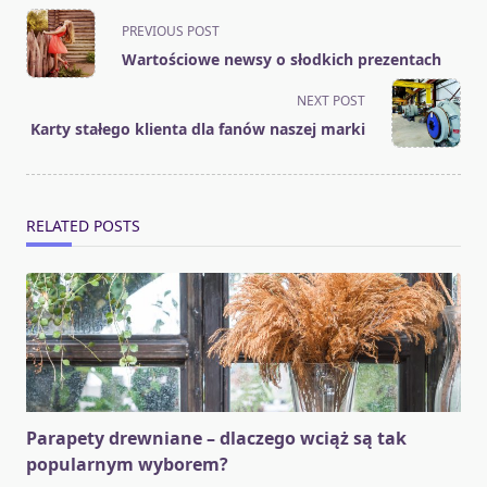
<span
PREVIOUS POST
class="nav-
Wartościowe newsy o słodkich prezentach
subtitle
screen-
NEXT POST
reader-
Karty stałego klienta dla fanów naszej marki
text">Page</span>
RELATED POSTS
Parapety drewniane – dlaczego wciąż są tak
popularnym wyborem?