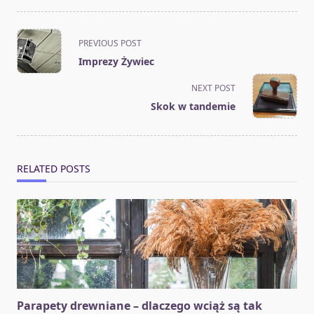
<span
PREVIOUS POST
class="nav-
Imprezy Żywiec
subtitle
screen-
NEXT POST
reader-
Skok w tandemie
text">Page</span>
RELATED POSTS
Parapety drewniane – dlaczego wciąż są tak