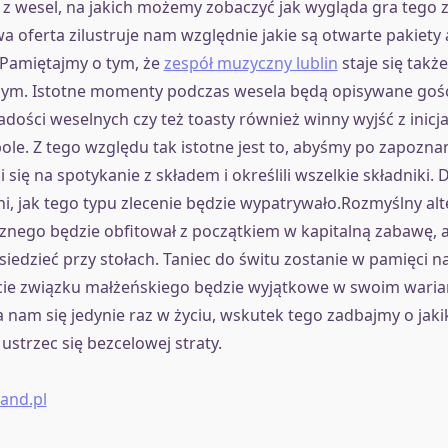
 z wesel, na jakich możemy zobaczyć jak wygląda gra tego 
 oferta zilustruje nam względnie jakie są otwarte pakiety 
.Pamiętajmy o tym, że
zespół muzyczny lublin
staje się także
ym. Istotne momenty podczas wesela będą opisywane goś
dości weselnych czy też toasty również winny wyjść z inicj
ole. Z tego względu tak istotne jest to, abyśmy po zapoznan
i się na spotykanie z składem i określili wszelkie składniki. 
, jak tego typu zlecenie będzie wypatrywało.Rozmyślny al
nego będzie obfitował z początkiem w kapitalną zabawę, a
siedzieć przy stołach. Taniec do świtu zostanie w pamięci n
cie związku małżeńskiego będzie wyjątkowe w swoim waria
 nam się jedynie raz w życiu, wskutek tego zadbajmy o jaki
ustrzec się bezcelowej straty.
and.pl