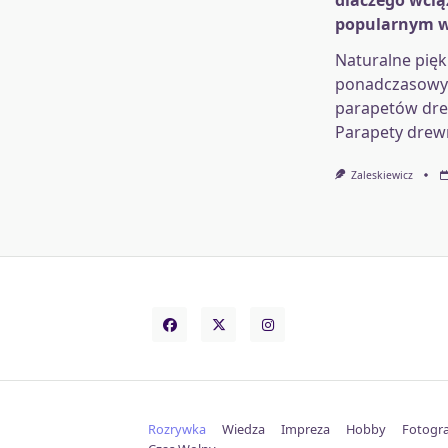
dlaczego wcią
popularnym 
Naturalne pięk
ponadczasowy 
parapetów dr
Parapety drew
Zaleskiewicz
Rozrywka
Wiedza
Impreza
Hobby
Fotogra