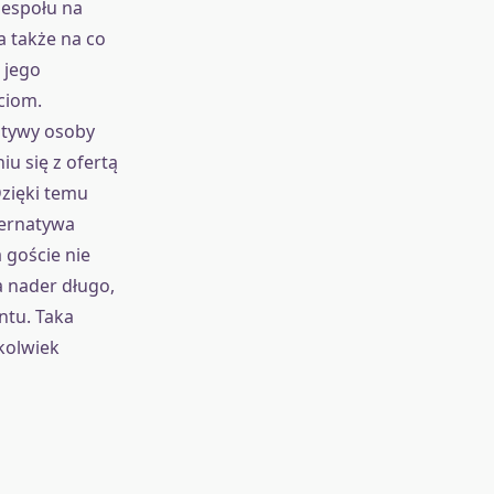
zespołu na
a także na co
 jego
ciom.
atywy osoby
iu się z ofertą
Dzięki temu
ternatywa
 goście nie
a nader długo,
ntu. Taka
kolwiek