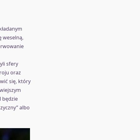
układanym
ę weselną,
zerwowanie
li sfery
roju oraz
ić się, który
twiejszym
 będzie
zyczny” albo