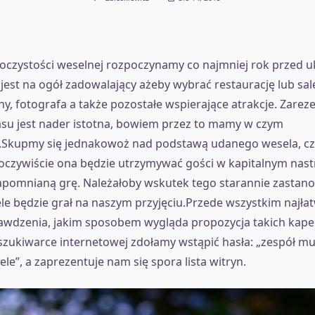
oczystości weselnej rozpoczynamy co najmniej rok przed 
s jest na ogół zadowalający ażeby wybrać restaurację lub sal
y, fotografa a także pozostałe wspierające atrakcje. Zare
su jest nader istotna, bowiem przez to mamy w czym
.Skupmy się jednakowoż nad podstawą udanego wesela, czy
oczywiście ona będzie utrzymywać gości w kapitalnym nast
pomnianą grę. Należałoby wskutek tego starannie zastanow
le będzie grał na naszym przyjęciu.Przede wszystkim najła
wdzenia, jakim sposobem wygląda propozycja takich kapel
szukiwarce internetowej zdołamy wstąpić hasła: „zespół mu
le”, a zaprezentuje nam się spora lista witryn.