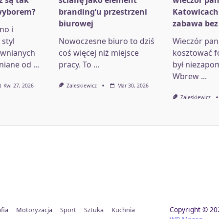
ż są tak
ścianę jako element
wieczór pan
wyborem?
branding’u przestrzeni
Katowicach
biurowej
zabawa bez
no i
styl
Nowoczesne biuro to dziś
Wieczór pani
ewnianych
coś więcej niż miejsce
kosztować f
niane od
...
pracy. To
...
był niezapo
Wbrew
...
Kwi 27, 2026
Zaleskiewicz
Mar 30, 2026
Zaleskiewicz
Copyright © 
fia
Motoryzacja
Sport
Sztuka
Kuchnia