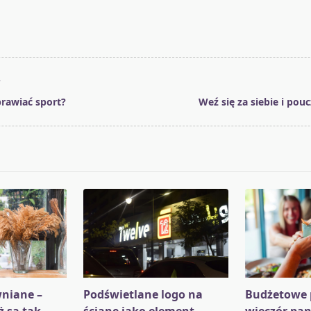
T
rawiać sport?
Weź się za siebie i pou
pan>
niane –
Podświetlane logo na
Budżetowe 