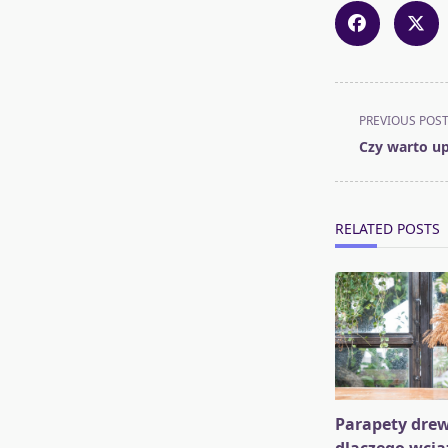
<span
PREVIOUS POS
class="nav-
Czy warto up
subtitle
screen-
reader-
RELATED POSTS
text">Page</s
Parapety drew