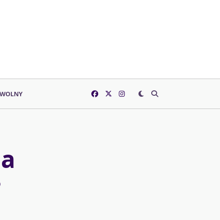
 WOLNY
na
?