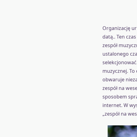
Organizację ur
datą.. Ten cza
zespół muzyczn
ustalonego cza
selekcjonować
muzycznej. To 
obwaruje nieza
zespół na wese
sposobem spra
internet. W wy
„zespół na wese