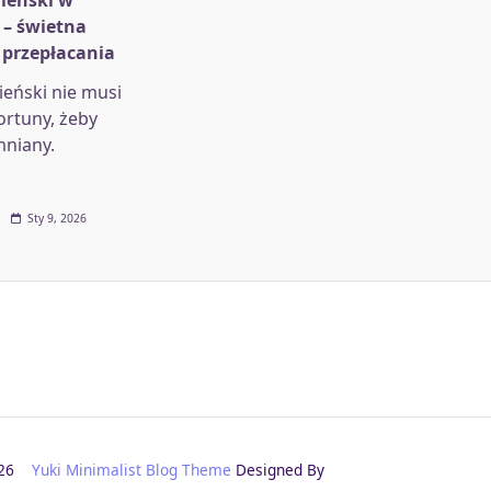
ieński w
 – świetna
 przepłacania
eński nie musi
ortuny, żeby
mniany.
Sty 9, 2026
2026
Yuki Minimalist Blog Theme
Designed By