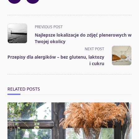
<span
PREVIOUS POST
class="nav-
Najlepsze lokalizacje do zdjęć plenerowych w
subtitle
Twojej okolicy
screen-
NEXT POST
reader-
Przepisy dla alergików – bez glutenu, laktozy
text">Page</span>
i cukru
RELATED POSTS