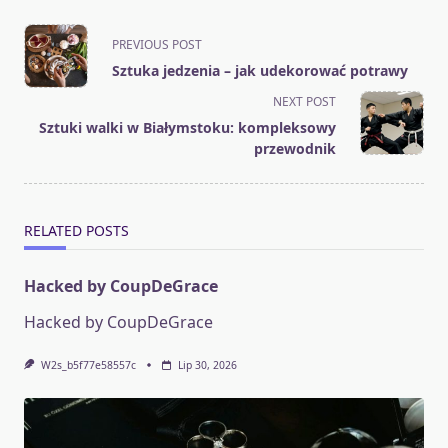
<span
PREVIOUS POST
class="nav-
Sztuka jedzenia – jak udekorować potrawy
subtitle
NEXT POST
screen-
Sztuki walki w Białymstoku: kompleksowy
reader-
przewodnik
text">Page</span>
RELATED POSTS
Hacked by CoupDeGrace
Hacked by CoupDeGrace
W2s_b5f77e58557c
Lip 30, 2026