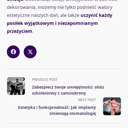
dekorowania, możemy nie tylko podnieść walory
estetyczne naszych dań, ale także
uczynić każdy
posiłek wyjątkowym i niezapomnianym
przeżyciem
.
<span
PREVIOUS POST
class="nav-
Zabezpiecz twoje umiejętności: obóz
subtitle
szkoleniowy z samoobrony
screen-
NEXT POST
reader-
Estetyka i funkcjonalność: Jak implanty
text">Page</span>
zmieniają stomatologię