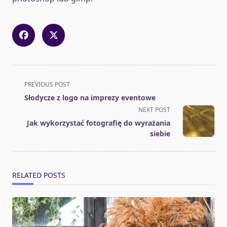
<span
PREVIOUS POST
class="nav-
Słodycze z logo na imprezy eventowe
subtitle
NEXT POST
screen-
Jak wykorzystać fotografię do wyrażania
reader-
siebie
text">Page</span>
RELATED POSTS