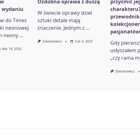
 w
Ozdobna oprawa z duszą
przyćmić je
 wydaniu
charakteru?
W świecie oprawy dzieł
przewodnik
ów do Times
sztuki detale mają
kolekcjoner
tki neonowej
znaczenie. Jednym z
...
pasjonatów
im neony
...
Zaleskiewicz
Cze 3, 2025
Gdy pierwsz
Kwi 14, 2026
usłyszałem p
„czy rama m
Zaleskiewicz