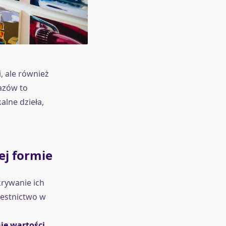
, ale również
azów to
alne dzieła,
ej formie
krywanie ich
zestnictwo w
je wartości