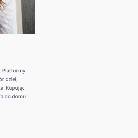
. Platformy
r dzieł,
ta. Kupując
awa do domu