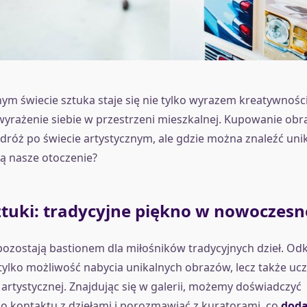
m świecie sztuka staje się nie tylko wyrazem kreatywności
rażenie siebie w przestrzeni mieszkalnej. Kupowanie obr
dróż po świecie artystycznym, ale gdzie można znaleźć unik
ą nasze otoczenie?
ztuki: tradycyjne piękno w nowoczesn
 pozostają bastionem dla miłośników tradycyjnych dzieł. Od
tylko możliwość nabycia unikalnych obrazów, lecz także uc
e artystycznej. Znajdując się w galerii, możemy doświadczyć
 kontaktu z dziełami i porozmawiać z kuratorami, co
doda