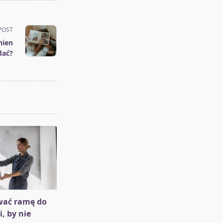
POST
nien
dać?
wać ramę do
i, by nie