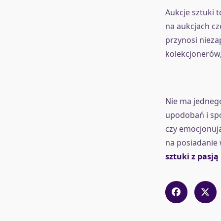
Aukcje sztuki 
na aukcjach cz
przynosi niez
kolekcjonerów,
Nie ma jednego
upodobań i spo
czy emocjonują
na posiadanie 
sztuki z pasj