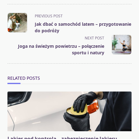
<span
PREVIOUS POST
class="nav-
Jak dbać o samochód latem – przygotowanie
subtitle
do podróży
screen-
NEXT POST
reader-
Joga na świeżym powietrzu – połączenie
text">Page</span>
sportu i natury
RELATED POSTS
Lakier pod kontrolą – zabezpieczenie lakieru