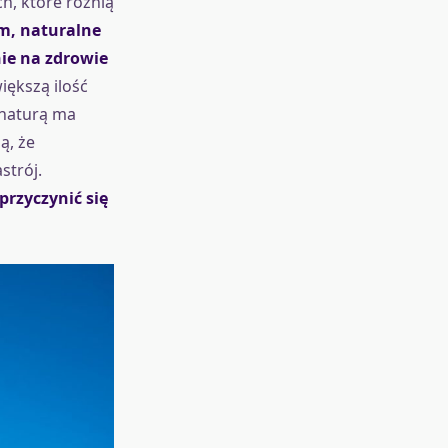
h, które różnią
m, naturalne
ie na zdrowie
iększą ilość
 naturą ma
ą, że
strój.
rzyczynić się