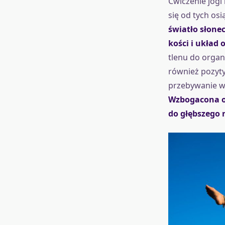
Ćwiczenie jogi
się od tych os
światło słone
kości i układ
tlenu do organ
również pozyt
przebywanie w 
Wzbogacona o 
do głębszego 