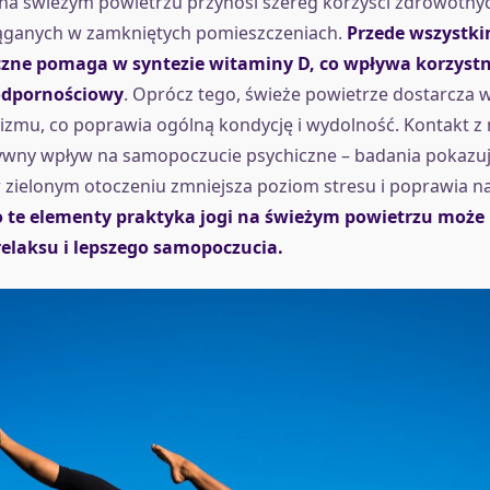
 na świeżym powietrzu przynosi szereg korzyści zdrowotnyc
iąganych w zamkniętych pomieszczeniach.
Przede wszystki
czne pomaga w syntezie witaminy D, co wpływa korzystn
 odpornościowy
. Oprócz tego, świeże powietrze dostarcza w
izmu, co poprawia ogólną kondycję i wydolność. Kontakt z
ywny wpływ na samopoczucie psychiczne – badania pokazuj
zielonym otoczeniu zmniejsza poziom stresu i poprawia na
te elementy praktyka jogi na świeżym powietrzu może p
relaksu i lepszego samopoczucia.