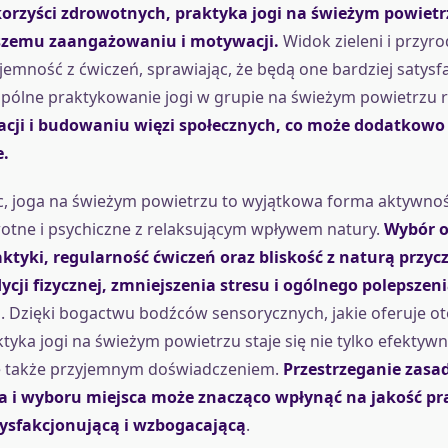
orzyści zdrowotnych, praktyka jogi na świeżym powietr
szemu zaangażowaniu i motywacji.
Widok zieleni i przyr
jemność z ćwiczeń, sprawiając, że będą one bardziej satysfa
spólne praktykowanie jogi w grupie na świeżym powietrzu 
racji i budowaniu więzi społecznych, co może dodatkowo
.
 joga na świeżym powietrzu to wyjątkowa forma aktywności
otne i psychiczne z relaksującym wpływem natury.
Wybór 
ktyki, regularność ćwiczeń oraz bliskość z naturą przycz
cji fizycznej, zmniejszenia stresu i ogólnego polepszen
a
. Dzięki bogactwu bodźców sensorycznych, jakie oferuje o
ktyka jogi na świeżym powietrzu staje się nie tylko efektyw
le także przyjemnym doświadczeniem.
Przestrzeganie zasa
 i wyboru miejsca może znacząco wpłynąć na jakość pra
atysfakcjonującą i wzbogacającą
.