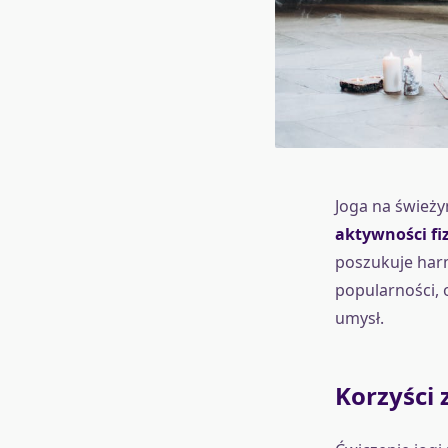
Joga na śwież
aktywności fi
poszukuje harm
popularności, 
umysł.
Korzyści 