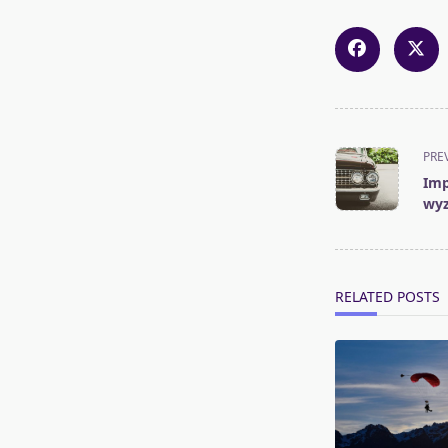
<span
PRE
class="nav-
Imp
subtitle
wyz
screen-
reader-
text">Page</s
RELATED POSTS