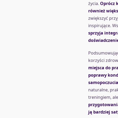
życia.
Oprócz k
również więk
zwiększyć przy
inspirujące. W
sprzyja integ
doświadczenie
Podsumowując,
korzyści zdrow
miejsca do pra
poprawy kondy
samopoczuci
naturalne, pra
treningiem, a
przygotowania
ją bardziej s