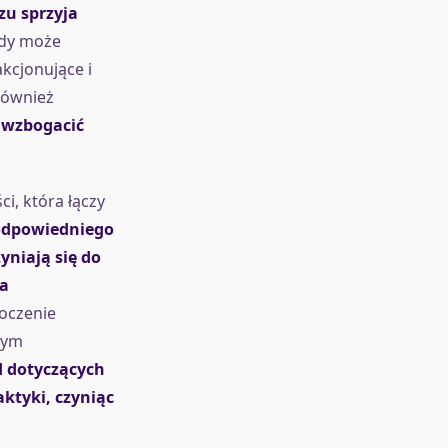
zu sprzyja
ody może
kcjonujące i
również
 wzbogacić
, która łączy
odpowiedniego
yniają się do
ia
toczenie
nym
d dotyczących
ktyki, czyniąc