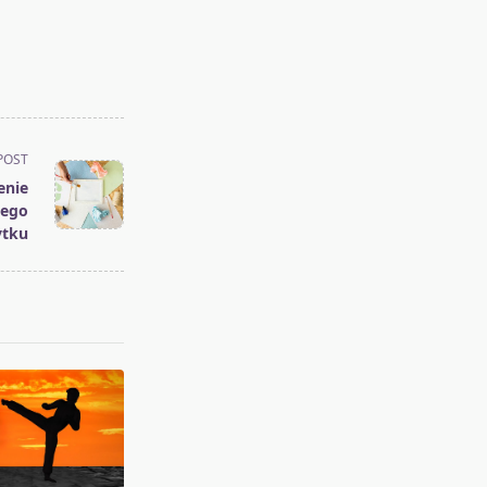
POST
enie
nego
ytku