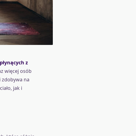
 płynących z
az więcej osób
ni zdobywa na
ało, jak i