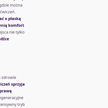
 gdzie można
ćwiczeń.
ać o płaską
ewnią komfort
sca nie tylko
odźce
a zdrowie
czeń sprzyja
oprawę
egeneracyjne
tensywny tryb