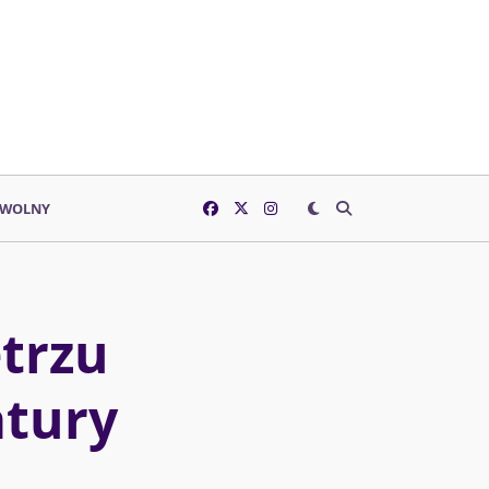
 WOLNY
trzu
atury