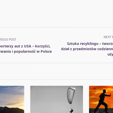
NEXT 
VIOUS POST
Sztuka recyklingu – tworz
orterzy aut z USA – korzyści,
dzieł z przedmiotów codzien
wania i popularność w Polsce
uż
pan>