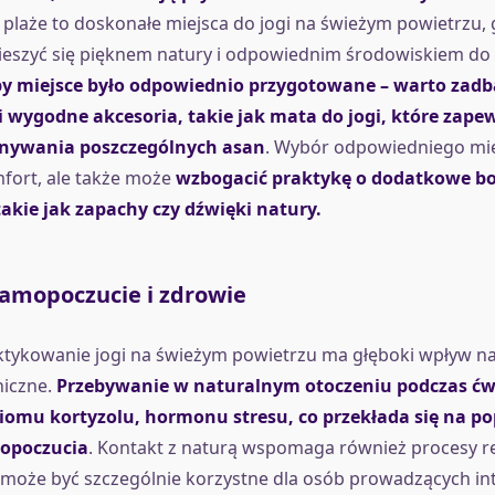
 plaże to doskonałe miejsca do jogi na świeżym powietrzu,
ieszyć się pięknem natury i odpowiednim środowiskiem do 
by miejsce było odpowiednio przygotowane – warto zadb
i wygodne akcesoria, takie jak mata do jogi, które zap
nywania poszczególnych asan
. Wybór odpowiedniego miej
fort, ale także może
wzbogacić praktykę o dodatkowe b
akie jak zapachy czy dźwięki natury.
amopoczucie i zdrowie
ktykowanie jogi na świeżym powietrzu ma głęboki wpływ n
hiczne.
Przebywanie w naturalnym otoczeniu podczas ćwi
iomu kortyzolu, hormonu stresu, co przekłada się na p
opoczucia
. Kontakt z naturą wspomaga również procesy r
może być szczególnie korzystne dla osób prowadzących in