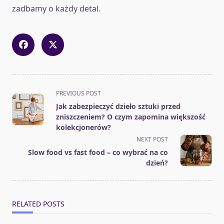
zadbamy o każdy detal.
<span
PREVIOUS POST
class="nav-
Jak zabezpieczyć dzieło sztuki przed
subtitle
zniszczeniem? O czym zapomina większość
screen-
kolekcjonerów?
reader-
NEXT POST
text">Page</span>
Slow food vs fast food – co wybrać na co
dzień?
RELATED POSTS