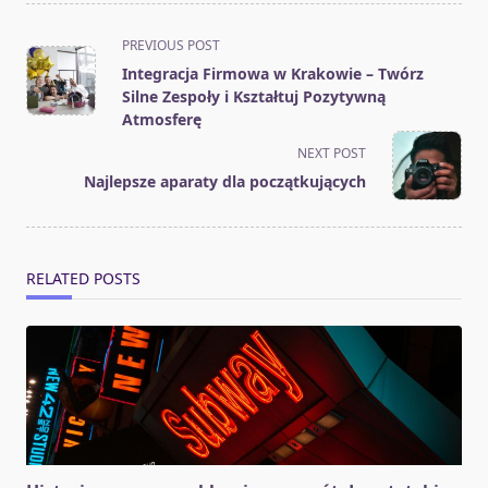
<span
PREVIOUS POST
class="nav-
Integracja Firmowa w Krakowie – Twórz
subtitle
Silne Zespoły i Kształtuj Pozytywną
screen-
Atmosferę
reader-
NEXT POST
text">Page</span>
Najlepsze aparaty dla początkujących
RELATED POSTS