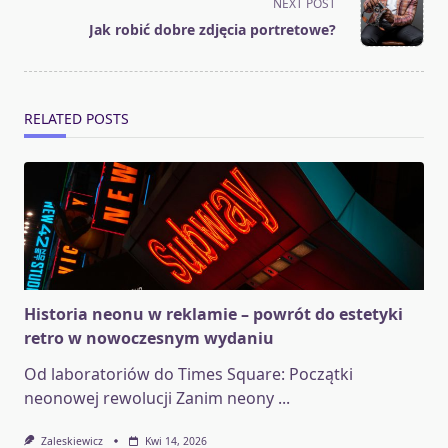
screen-
NEXT POST
reader-
Jak robić dobre zdjęcia portretowe?
text">Page</span>
RELATED POSTS
Historia neonu w reklamie – powrót do estetyki
retro w nowoczesnym wydaniu
Od laboratoriów do Times Square: Początki
neonowej rewolucji Zanim neony
...
Zaleskiewicz
Kwi 14, 2026