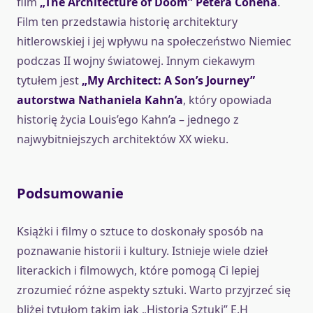
film
„The Architecture of Doom” Petera Cohena
.
Film ten przedstawia historię architektury
hitlerowskiej i jej wpływu na społeczeństwo Niemiec
podczas II wojny światowej. Innym ciekawym
tytułem jest
„My Architect: A Son’s Journey”
autorstwa Nathaniela Kahn’a
, który opowiada
historię życia Louis’ego Kahn’a – jednego z
najwybitniejszych architektów XX wieku.
Podsumowanie
Książki i filmy o sztuce to doskonały sposób na
poznawanie historii i kultury. Istnieje wiele dzieł
literackich i filmowych, które pomogą Ci lepiej
zrozumieć różne aspekty sztuki. Warto przyjrzeć się
bliżej tytułom takim jak „Historia Sztuki” E.H