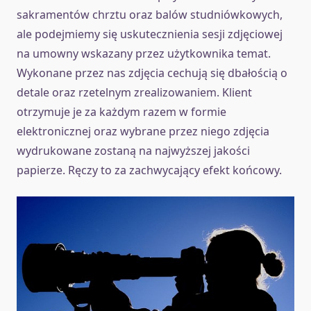
sakramentów chrztu oraz balów studniówkowych,
ale podejmiemy się uskutecznienia sesji zdjęciowej
na umowny wskazany przez użytkownika temat.
Wykonane przez nas zdjęcia cechują się dbałością o
detale oraz rzetelnym zrealizowaniem. Klient
otrzymuje je za każdym razem w formie
elektronicznej oraz wybrane przez niego zdjęcia
wydrukowane zostaną na najwyższej jakości
papierze. Ręczy to za zachwycający efekt końcowy.