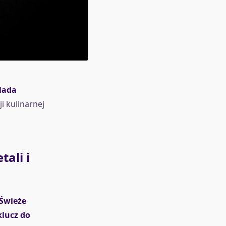
 lada
i kulinarnej
ali i
Świeże
klucz do