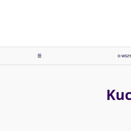
Skip
to
content
O WSZ
Kuc