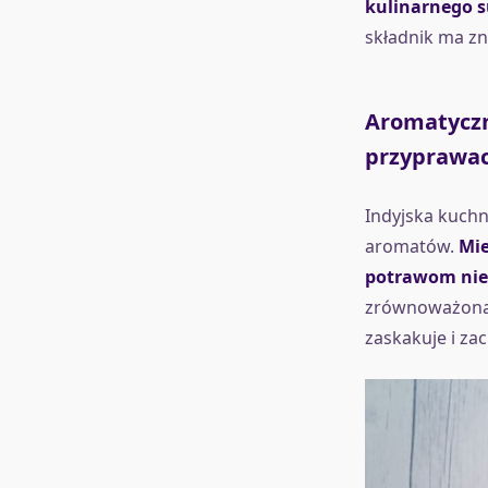
kulinarnego 
składnik ma z
Aromatyczn
przyprawa
Indyjska kuchn
aromatów.
Mie
potrawom nie
zrównoważona k
zaskakuje i za