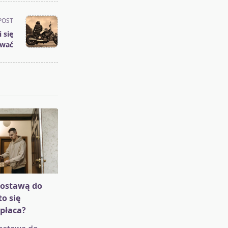
POST
 się
ować
dostawą do
o się
płaca?