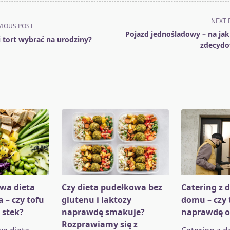
NEXT 
VIOUS POST
Pojazd jednośladowy – na jaki
i tort wybrać na urodziny?
zdecyd
pan>
wa dieta
Czy dieta pudełkowa bez
Catering z 
 – czy tofu
glutenu i laktozy
domu – czy t
 stek?
naprawdę smakuje?
naprawdę o
Rozprawiamy się z