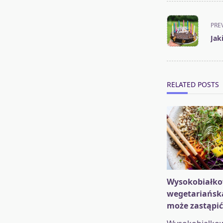
<span
PRE
class="nav-
Jak
subtitle
screen-
reader-
text">Page</s
RELATED POSTS
Wysokobiałko
wegetariańska
może zastąpić