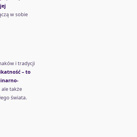
jej
ączą w sobie
aków i tradycji
ikatność – to
linarno-
 ale także
ego świata.