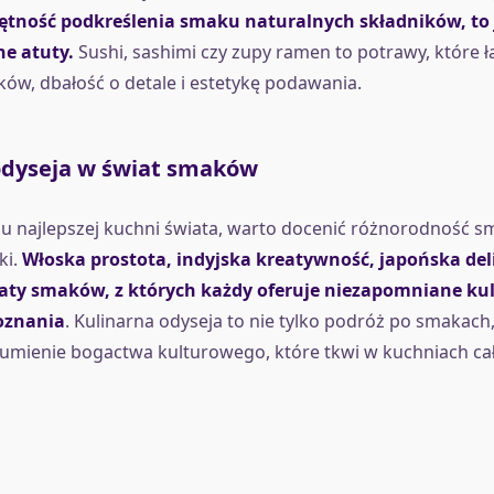
jętność podkreślenia smaku naturalnych składników, to 
ne atuty.
Sushi, sashimi czy zupy ramen to potrawy, które ł
w, dbałość o detale i estetykę podawania.
odyseja w świat smaków
 najlepszej kuchni świata, warto docenić różnorodność sm
ki.
Włoska prostota, indyjska kreatywność, japońska del
iaty smaków, z których każdy oferuje niezapomniane ku
oznania
. Kulinarna odyseja to nie tylko podróż po smakach,
umienie bogactwa kulturowego, które tkwi w kuchniach cał