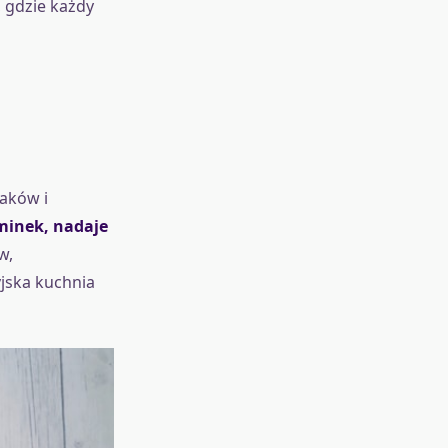
, gdzie każdy
aków i
minek, nadaje
w,
jska kuchnia