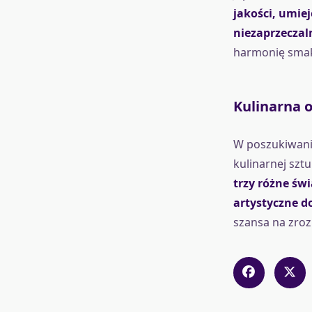
jakości, umie
niezaprzeczal
harmonię smakó
Kulinarna 
W poszukiwaniu
kulinarnej sztu
trzy różne św
artystyczne d
szansa na zroz