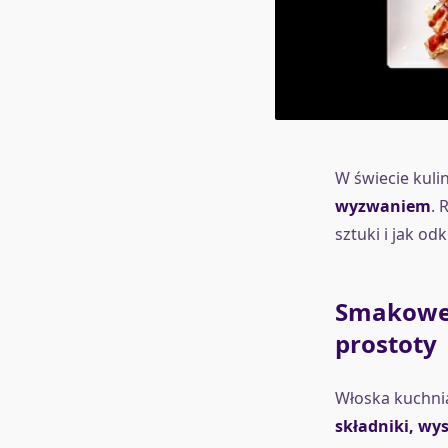
W świecie kuli
wyzwaniem
. 
sztuki i jak od
Smakowe e
prostoty
Włoska kuchnia
składniki, wys