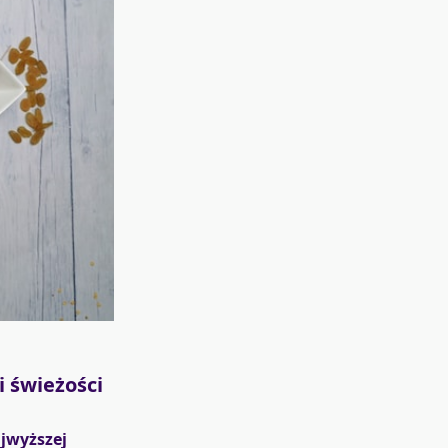
i świeżości
jwyższej