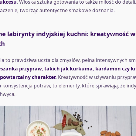
sukcesu
. Włoska sztuka gotowania to także miłość do detali
naczenie, tworząc autentyczne smakowe doznania.
e labirynty indyjskiej kuchni: kreatywność w
ch
ia to prawdziwa uczta dla zmysłów, pełna intensywnych sm
szanka przypraw, takich jak kurkuma, kardamon czy k
powtarzalny charakter.
Kreatywność w używaniu przypra
onsystencja potraw, to elementy, które sprawiają, że indy
chwyca.