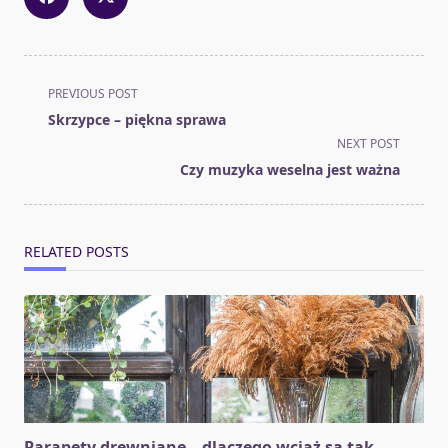
<span
PREVIOUS POST
class="nav-
Skrzypce – piękna sprawa
subtitle
NEXT POST
screen-
Czy muzyka weselna jest ważna
reader-
text">Page</span>
RELATED POSTS
Parapety drewniane – dlaczego wciąż są tak