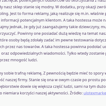
 zachęcać potencjalnych odbiorców do skorzystania z nasz
y nasz sklep stanie się modny. W dodatku, przy okazji zw
ng. Jest to forma reklamy, jaką realizuje się m.in. właśnie
 informacji potencjalnym klientom. A taka hostessa może 
jmy jednak, że gdy już zaangażujemy takie dziewczyny, mu
zyuczyć. Powinny one posiadać dużą wiedzę na temat nasz
które osoby będą zdołały zadać im pewne testowania dotyc
h przez nas towarów. A taka hostessa powinna podołać u
 oraz odpowiedzialnych wiadomości. Tylko wtedy zostanie
przez mnogość ludzi.
y sobie trafną reklamę, Z pewnością będzie mieć to spory
ość naszej firmy. Stanie się ona w owym czasie po prostu po
iębiorstwie dowie się większa część ludzi, sami na tym dużo
o niemiara korzyści naszej aktywności. Źródło:
ulotexmarke