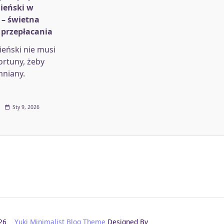
ieński w
 – świetna
 przepłacania
eński nie musi
ortuny, żeby
mniany.
Sty 9, 2026
2026
Yuki Minimalist Blog Theme
Designed By