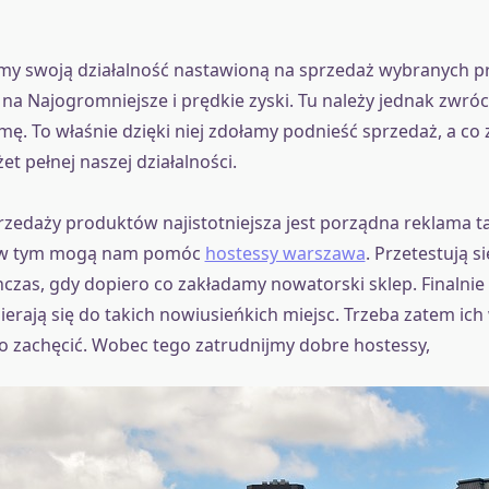
imy swoją działalność nastawioną na sprzedaż wybranych p
na Najogromniejsze i prędkie zyski. Tu należy jednak zwró
mę. To właśnie dzięki niej zdołamy podnieść sprzedaż, a co 
żet pełnej naszej działalności.
edaży produktów najistotniejsza jest porządna reklama t
A w tym mogą nam pomóc
hostessy warszawa
. Przetestują s
czas, gdy dopiero co zakładamy nowatorski sklep. Finalnie
ierają się do takich nowiusieńkich miejsc. Trzeba zatem i
o zachęcić. Wobec tego zatrudnijmy dobre hostessy,