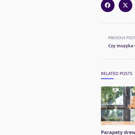
<span
PREVIOUS POS
class="nav-
Czy muzyka 
subtitle
screen-
reader-
text">Page</s
RELATED POSTS
Parapety drew