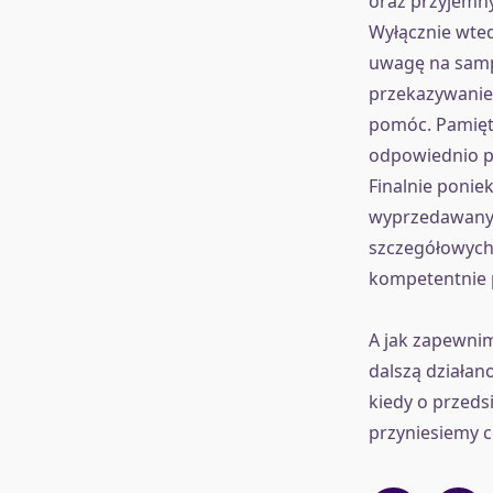
oraz przyjemny
Wyłącznie wted
uwagę na sampli
przekazywanie
pomóc. Pamięta
odpowiednio pr
Finalnie ponie
wyprzedawanyc
szczegółowych
kompetentnie 
A jak zapewnim
dalszą działan
kiedy o przeds
przyniesiemy c