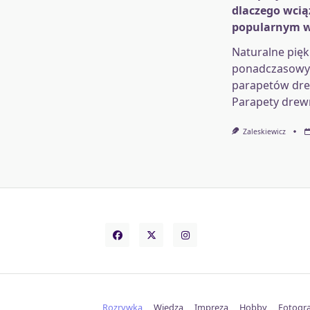
dlaczego wcią
popularnym 
Naturalne pięk
ponadczasowy 
parapetów dr
Parapety drew
Zaleskiewicz
Rozrywka
Wiedza
Impreza
Hobby
Fotogra