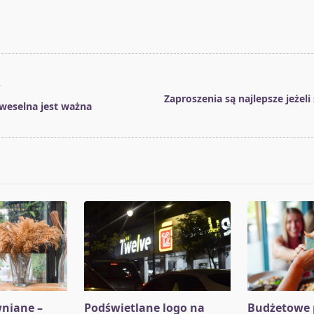
T
Zaproszenia są najlepsze jeżel
weselna jest ważna
pan>
niane –
Podświetlane logo na
Budżetowe 