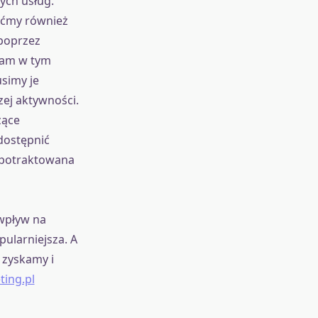
ych usług.
róćmy również
 poprzez
nam w tym
simy je
ej aktywności.
zące
dostępnić
 potraktowana
 wpływ na
pularniejsza. A
 zyskamy i
ting.pl