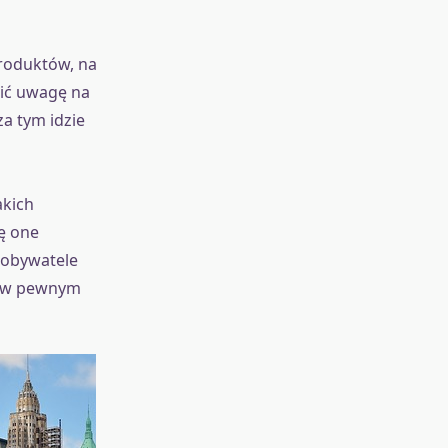
roduktów, na
cić uwagę na
za tym idzie
akich
ię one
 obywatele
ch w pewnym