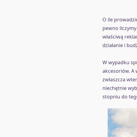
O ile prowadz
pewno liczymy 
właściwą rekla
działanie i bud
W wypadku sprz
akcesoriów. 
zwłaszcza wten
niechętnie wyb
stopniu do teg