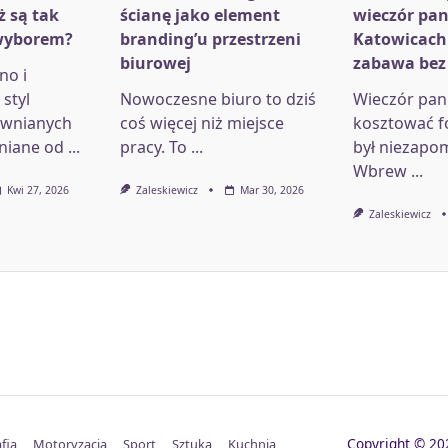
ż są tak
ścianę jako element
wieczór pan
wyborem?
branding’u przestrzeni
Katowicach
biurowej
zabawa bez
no i
styl
Nowoczesne biuro to dziś
Wieczór pani
ewnianych
coś więcej niż miejsce
kosztować f
niane od
...
pracy. To
...
był niezapo
Wbrew
...
Kwi 27, 2026
Zaleskiewicz
Mar 30, 2026
Zaleskiewicz
Copyright © 
fia
Motoryzacja
Sport
Sztuka
Kuchnia