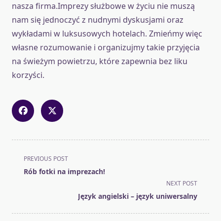
nasza firma.Imprezy służbowe w życiu nie muszą
nam się jednoczyć z nudnymi dyskusjami oraz
wykładami w luksusowych hotelach. Zmieńmy więc
własne rozumowanie i organizujmy takie przyjęcia
na świeżym powietrzu, które zapewnia bez liku
korzyści.
<span
PREVIOUS POST
class="nav-
Rób fotki na imprezach!
subtitle
NEXT POST
screen-
Język angielski – język uniwersalny
reader-
text">Page</span>