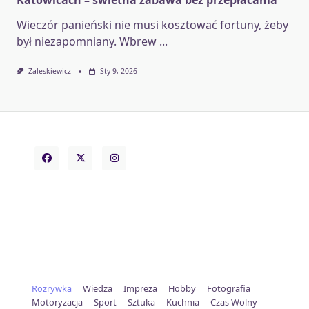
Katowicach – świetna zabawa bez przepłacania
Wieczór panieński nie musi kosztować fortuny, żeby
był niezapomniany. Wbrew
...
Zaleskiewicz
Sty 9, 2026
Rozrywka
Wiedza
Impreza
Hobby
Fotografia
Motoryzacja
Sport
Sztuka
Kuchnia
Czas Wolny