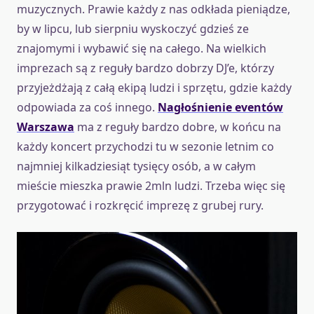
muzycznych. Prawie każdy z nas odkłada pieniądze,
by w lipcu, lub sierpniu wyskoczyć gdzieś ze
znajomymi i wybawić się na całego. Na wielkich
imprezach są z reguły bardzo dobrzy DJ’e, którzy
przyjeżdżają z całą ekipą ludzi i sprzętu, gdzie każdy
odpowiada za coś innego.
Nagłośnienie eventów
Warszawa
ma z reguły bardzo dobre, w końcu na
każdy koncert przychodzi tu w sezonie letnim co
najmniej kilkadziesiąt tysięcy osób, a w całym
mieście mieszka prawie 2mln ludzi. Trzeba więc się
przygotować i rozkręcić imprezę z grubej rury.