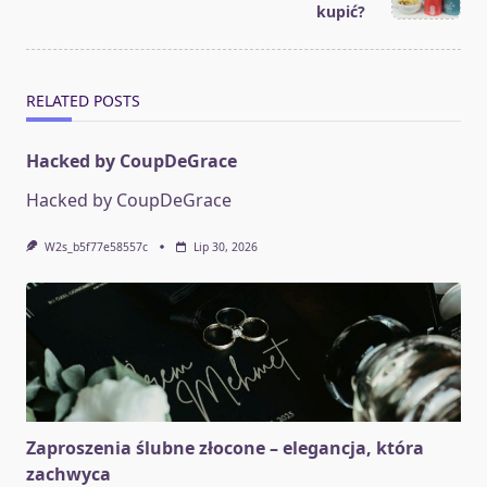
kupić?
RELATED POSTS
Hacked by CoupDeGrace
Hacked by CoupDeGrace
W2s_b5f77e58557c
Lip 30, 2026
Zaproszenia ślubne złocone – elegancja, która
zachwyca