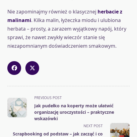
Nie zapominajmy również o klasycznej
herbacie z
malinami
. Kilka malin, łyżeczka miodu i ulubiona
herbata – prosty, a zarazem wyjątkowy napój, który
sprawi, że nawet zwykły wieczór stanie się
niezapomnianym doświadczeniem smakowym.
<span
PREVIOUS POST
class="nav-
Jak pudełko na koperty może ułatwić
subtitle
organizację uroczystości – praktyczne
screen-
wskazówki
reader-
NEXT POST
text">Page</span>
Scrapbooking od podstaw – jak zacząć i co