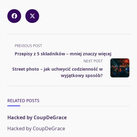
<span
PREVIOUS POST
class="nav-
Przepisy z 5 składników – mniej znaczy więcej
subtitle
NEXT POST
screen-
Street photo – jak uchwycić codzienność w
reader-
wyjątkowy sposób?
text">Page</span>
RELATED POSTS
Hacked by CoupDeGrace
Hacked by CoupDeGrace