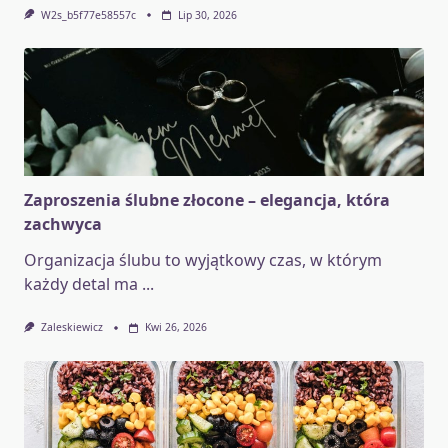
W2s_b5f77e58557c
Lip 30, 2026
Zaproszenia ślubne złocone – elegancja, która
zachwyca
Organizacja ślubu to wyjątkowy czas, w którym
każdy detal ma
...
Zaleskiewicz
Kwi 26, 2026