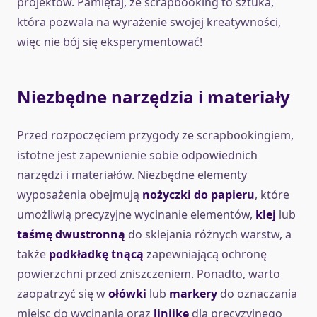
projektów. Pamiętaj, że scrapbooking to sztuka,
która pozwala na wyrażenie swojej kreatywności,
więc nie bój się eksperymentować!
Niezbędne narzędzia i materiały
Przed rozpoczęciem przygody ze scrapbookingiem,
istotne jest zapewnienie sobie odpowiednich
narzędzi i materiałów. Niezbędne elementy
wyposażenia obejmują
nożyczki do papieru
, które
umożliwią precyzyjne wycinanie elementów,
klej
lub
taśmę dwustronną
do sklejania różnych warstw, a
także
podkładkę tnącą
zapewniającą ochronę
powierzchni przed zniszczeniem. Ponadto, warto
zaopatrzyć się w
ołówki
lub
markery
do oznaczania
miejsc do wycinania oraz
linijkę
dla precyzyjnego