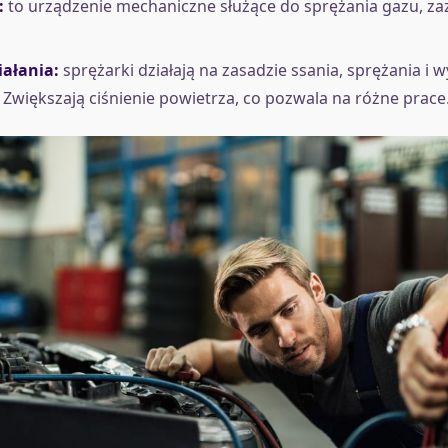
:
to urządzenie mechaniczne służące do sprężania gazu, za
iałania:
sprężarki działają na zasadzie ssania, sprężania i 
 Zwiększają ciśnienie powietrza, co pozwala na różne prace