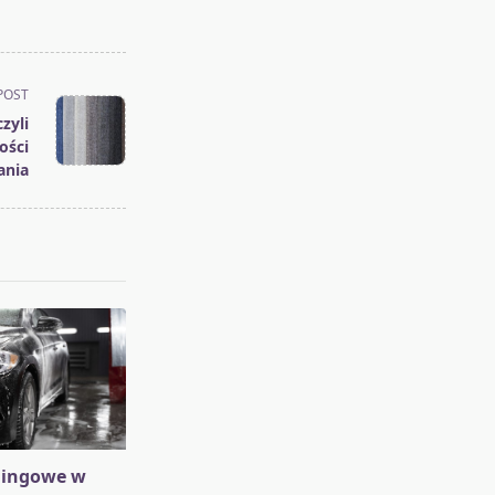
POST
zyli
ości
ania
lingowe w