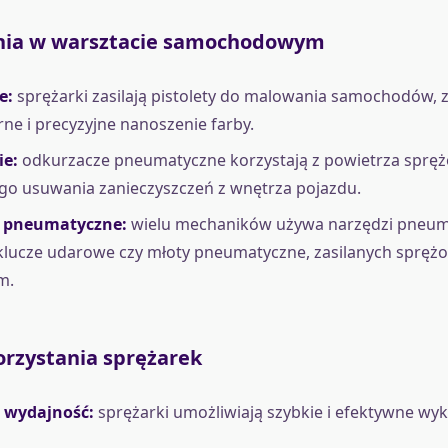
nia w warsztacie samochodowym
e:
sprężarki zasilają pistolety do malowania samochodów, 
e i precyzyjne nanoszenie farby.
e:
odkurzacze pneumatyczne korzystają z powietrza sprę
go usuwania zanieczyszczeń z wnętrza pojazdu.
a pneumatyczne:
wielu mechaników używa narzędzi pneum
 klucze udarowe czy młoty pneumatyczne, zasilanych sprę
m.
orzystania sprężarek
i wydajność:
sprężarki umożliwiają szybkie i efektywne wy