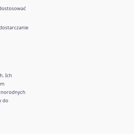
 dostosować
dostarczanie
. Ich
em
óżnorodnych
y do