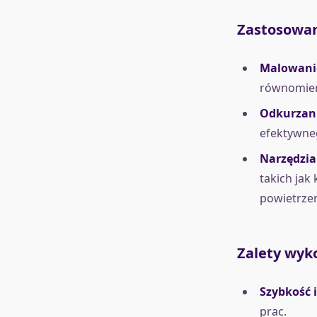
Zastosowa
Malowani
równomiern
Odkurzani
efektywne
Narzędzi
takich jak
powietrze
Zalety wyk
Szybkość 
prac.