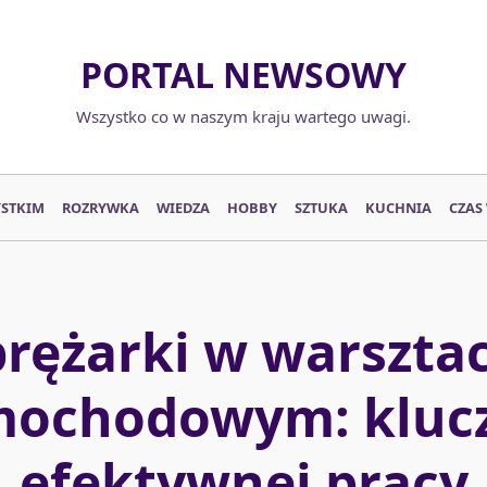
PORTAL NEWSOWY
Wszystko co w naszym kraju wartego uwagi.
YSTKIM
ROZRYWKA
WIEDZA
HOBBY
SZTUKA
KUCHNIA
CZAS
prężarki w warsztac
mochodowym: klucz
efektywnej pracy