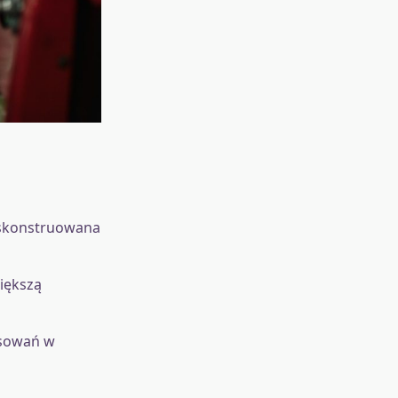
 skonstruowana
iększą
osowań w