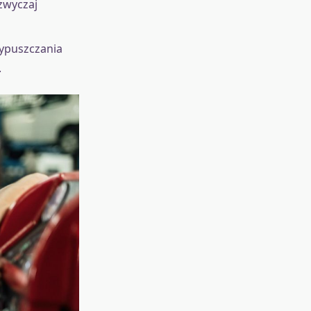
zwyczaj
wypuszczania
.