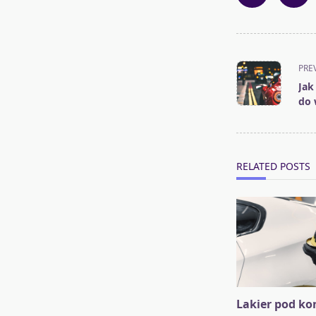
<span
PRE
class="nav-
Jak
subtitle
do 
screen-
reader-
text">Page</s
RELATED POSTS
Lakier pod kon