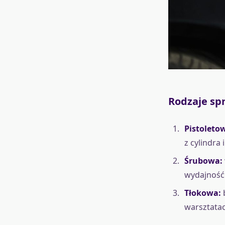
Rodzaje sp
Pistoleto
z cylindra
Śrubowa:
wydajność
Tłokowa:
b
warsztatac