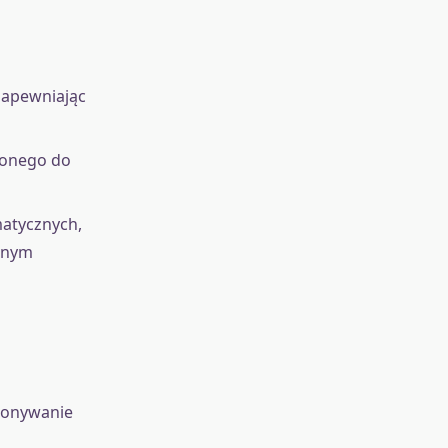
zapewniając
żonego do
atycznych,
żonym
konywanie