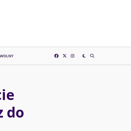
 WOLNY
ie
 do