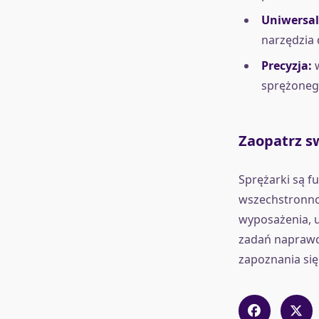
Uniwersal
narzędzia
Precyzja:
w
sprężonego
Zaopatrz s
Sprężarki są 
wszechstronno
wyposażenia, u
zadań naprawcz
zapoznania się